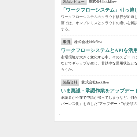
製品レビュー
株式会社kickflow
「ワークフローシステム」引っ越
ワークフローシステムのクラウド移行が加速
画では、オンプレミスとクラウドの違いを解
する。
事例
株式会社kickflow
ワークフローシステムとAPIを活
市場環境が大きく変化する中、そのスピード
などでギャップが生じ、非効率な運用状況と
ろうか。
製品資料
株式会社kickflow
いま稟議・承認作業をアップデー
承認者が不在で申請が滞ってしまうなど、何か
パーレス化」を通じた“アップデート”が必須