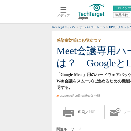
ITイン
製品比較
メディア
クラウド
エンタープライズ
ERP
仮想化
TechTargetジャパン
サーバ＆ストレージ
HPC／グリッ
データ分析
サーバ＆ストレージ
感染症対策にも役立つ？
CX
スマートモバイル
Meet会議専用ハー
情報系システム
ネットワーク
は？ Googleと
システム運用管理
「Google Meet」用のハードウェアパッ
Web会議をスムーズに進めるための機能を
明する。
≫
2020年10月29日 05時00分 公開
印刷／PDF
メー
関連キーワード