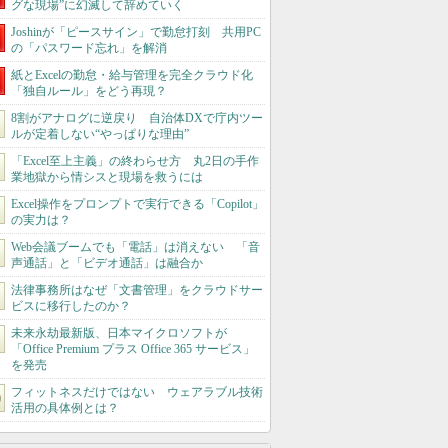
グな現場”に幻滅して辞めていく
Joshinが「ピースサイン」で勤怠打刻 共用PC
の「パスワード忘れ」を解消
紙とExcelの勤怠・給与管理を完全クラウド化
「独自ルール」をどう再現？
8割がアナログに逆戻り 自治体DXで庁内ツー
ルが定着しない“やっぱりな理由”
「Excel至上主義」の終わらせ方 丸2日の手作
業地獄から情シスと現場を救うには
Excel操作をプロンプトで実行できる「Copilot」
の実力は？
Web会議ブームでも「電話」は消えない 「音
声通話」と「ビデオ通話」は融合か
法律事務所はなぜ「文書管理」をクラウドサー
ビスに移行したのか？
未来永劫最新版、日本マイクロソフトが
「Office Premium プラス Office 365 サービス」
を発売
フィットネスだけではない ウェアラブル技術
活用の具体例とは？