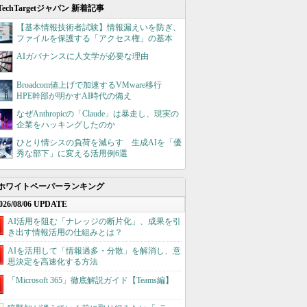
TechTargetジャパン 新着記事
【基本情報技術者試験】情報漏えいを防ぎ、
ファイルを保護する「アクセス権」の基本
AIガバナンスに人文学が必要な理由
Broadcom値上げで加速するVMware移行
HPE幹部が明かすAI時代の備え
なぜAnthropicの「Claude」は暴走し、現実の
企業をハッキングしたのか
ひとり情シスの負荷を減らす 生成AIを「優
秀な部下」に変える活用例6選
ホワイトペーパーランキング
026/08/06 UPDATE
AI活用を阻む「ナレッジの断片化」、成果を引
き出す情報活用の仕組みとは？
AIを活用して「情報過多・分散」を解消し、意
思決定を高速化する方法
「Microsoft 365」徹底解説ガイド【Teams編】