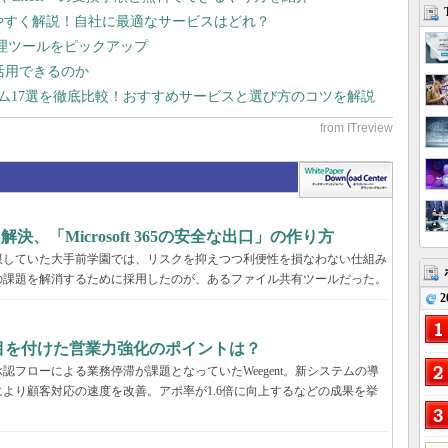
りやすく解説！自社に最適なサービスはどれ？
管理ツールをピックアップ
で活用できるのか
テム17選を徹底比較！おすすめサービスと選び方のコツを解説
決、「Microsoft 365の安全な出口」の作り方
限していた大手前学園では、リスクを抑えつつ利便性を損なわない仕組み
の課題を解消するために採用したのが、あるファイル共有ツールだった。
2
tが目を付けた営業力強化のポイントは？
フローによる業務停滞が課題となっていたWeegent。新システムの導
より顧客対応の速度を改善。アポ率が1.6倍に向上するなどの成果を挙