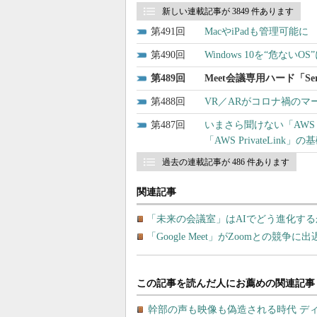
新しい連載記事が 3849 件あります
491
MacやiPadも管理可能に 「Mi
490
Windows 10を“危な
489
Meet会議専用ハード「Seri
488
VR／ARがコロナ禍の
487
いまさら聞けない「AWS VPN」「
「AWS PrivateLink」の
過去の連載記事が 486 件あります
関連記事
「未来の会議室」はAIでどう進化する
「Google Meet」がZoomとの競争