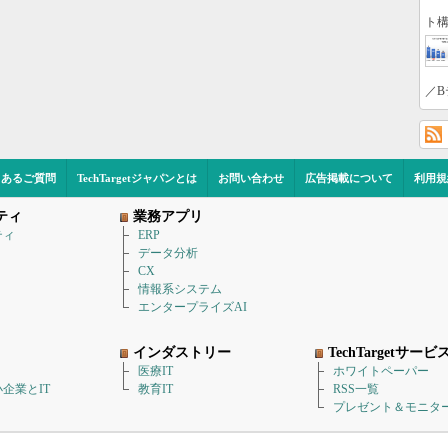
ト構
／B
くあるご質問
TechTargetジャパンとは
お問い合わせ
広告掲載について
利用規
ティ
業務アプリ
ティ
ERP
データ分析
CX
情報系システム
エンタープライズAI
インダストリー
TechTargetサービ
医療IT
ホワイトペーパー
企業とIT
教育IT
RSS一覧
プレゼント＆モニタ