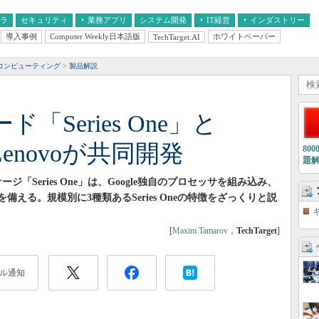
フラ
セキュリティ
業務アプリ
システム開発
IT経営
インダストリー
導入事例
Computer Weekly日本語版
ホワイトペーパー
TechTarget.AI
AI
経営とIT
医療IT
中堅・中小企業とIT
教育IT
ドコンピューティング
製品解説
ド「Series One」と
Lenovoが共同開発
80
題
ケージ「Series One」は、Google独自のプロセッサを組み込み、
備える。規模別に3種類あるSeries Oneの特徴をざっくりと説
[
Maxim Tamarov
，
TechTarget
]
ル通知