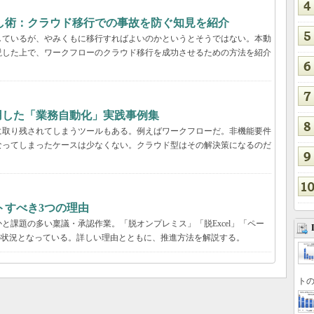
し術：クラウド移行での事故を防ぐ知見を紹介
しているが、やみくもに移行すればよいのかというとそうではない。本動
説した上で、ワークフローのクラウド移行を成功させるための方法を紹介
用した「業務自動化」実践事例集
に取り残されてしまうツールもある。例えばワークフローだ。非機能要件
なってしまったケースは少なくない。クラウド型はその解決策になるのだ
トすべき3つの理由
と課題の多い稟議・承認作業。「脱オンプレミス」「脱Excel」「ペー
の状況となっている。詳しい理由とともに、推進方法を解説する。
トの