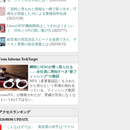
る、シンプルな手段とは？
(2025/12/8)
「資料に埋もれた情報を一瞬で取り出す」IT
商社が実践したAIによる業務効率化例
(2025/12/8)
LinuxのPDF機能開発はこうすればうまくい
く SDKとAPIの賢い選び方
(2025/7/7)
経営者の意思決定スピードを改善できた、デ
ータと業務の統合基盤とは
(2025/6/23)
From Informa TechTarget
瞬時にM365が乗っ取られる
――全社員に周知すべき“新フ
ィッシング”の教訓
MFA（多要素認証）を入れた
から安心という常識が崩れ去
っている。フィッシング集団
ycoon2FA」が摘発されたが、脅威が完全になくな
たというわけではない。
アクセスランキング
026/08/06 UPDATE
「こんなはずでは」 製造業の若手は“アナロ