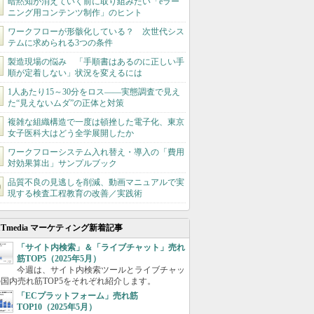
暗黙知が消えていく前に取り組みたい「eラー
ニング用コンテンツ制作」のヒント
ワークフローが形骸化している？ 次世代シス
テムに求められる3つの条件
製造現場の悩み 「手順書はあるのに正しい手
順が定着しない」状況を変えるには
1人あたり15～30分をロス――実態調査で見え
た“見えないムダ”の正体と対策
複雑な組織構造で一度は頓挫した電子化、東京
女子医科大はどう全学展開したか
ワークフローシステム入れ替え・導入の「費用
対効果算出」サンプルブック
品質不良の見逃しを削減、動画マニュアルで実
現する検査工程教育の改善／実践術
ITmedia マーケティング新着記事
「サイト内検索」＆「ライブチャット」売れ
筋TOP5（2025年5月）
今週は、サイト内検索ツールとライブチャッ
国内売れ筋TOP5をそれぞれ紹介します。
「ECプラットフォーム」売れ筋
TOP10（2025年5月）