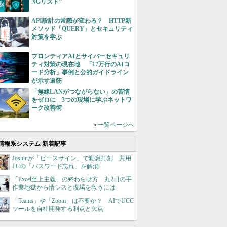
NGリスト”
API設計の常識が変わる？ HTTP新
メソッド「QUERY」とセキュリティ
対策を学ぶ
フロンティアAIとサイバーセキュリ
ティ対策の現在地 「17万行のAIコ
ード分析」事例と公的ガイドライン
が示す道筋
「無線LANがつながらない」の苦情
をゼロに 3つの現場に学ぶネットワ
ーク改善術
»
一覧ページへ
情報系システム 新着記事
Joshinが「ピースサイン」で勤怠打刻 共用
PCの「パスワード忘れ」を解消
「Excel至上主義」の終わらせ方 丸2日の手
作業地獄から情シスと現場を救うには
「Teams」や「Zoom」は不要か？ AIでUCC
ツールを自社開発する利点と欠点