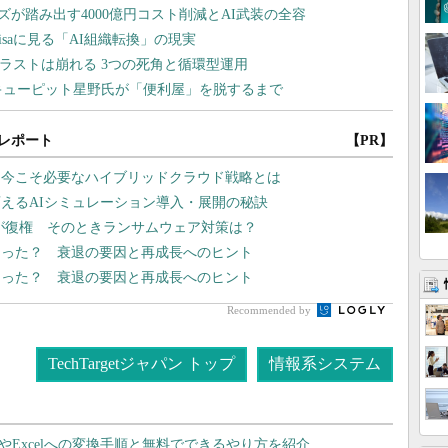
レポート
【PR】
、今こそ必要なハイブリッドクラウド戦略とは
えるAIシミュレーション導入・展開の秘訣
」が復権 そのときランサムウェア対策は？
なった？ 衰退の要因と再成長へのヒント
なった？ 衰退の要因と再成長へのヒント
Recommended by
TechTargetジャパン トップ
情報系システム
dやExcelへの変換手順と無料でできるやり方を紹介