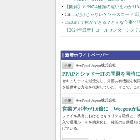
【図解】VPNの4種類の違いをわか
Githubだけじゃない？ソースコード
chatGPTで何ができる？どんな仕事
【2024年最新】コールセンターシス
新着ホワイトペーパー
事例
AvePoint Japan株式会社
PPAPとシャドーITの問題を同時に解
セキュリティを最優先し、外部共有機能を制
を提供する方法を模索していた。そこで、こ
事例
AvePoint Japan株式会社
営業アポ率が1.6倍に Weegen
ファイル共有におけるセキュリティ確保と、承認
入で運用ルールを簡素化し、確認の自動通知に
げている。