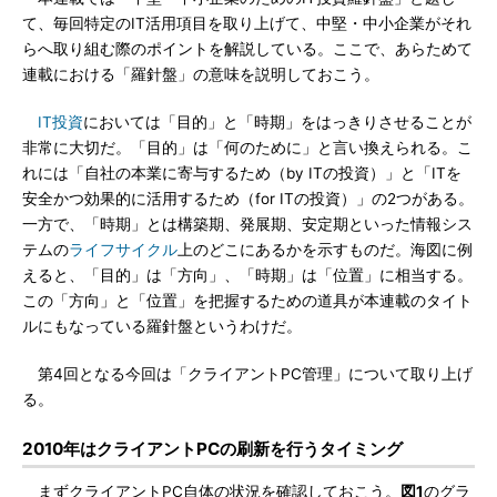
て、毎回特定のIT活用項目を取り上げて、中堅・中小企業がそれ
らへ取り組む際のポイントを解説している。ここで、あらためて
連載における「羅針盤」の意味を説明しておこう。
IT投資
においては「目的」と「時期」をはっきりさせることが
非常に大切だ。「目的」は「何のために」と言い換えられる。こ
れには「自社の本業に寄与するため（by ITの投資）」と「ITを
安全かつ効果的に活用するため（for ITの投資）」の2つがある。
一方で、「時期」とは構築期、発展期、安定期といった情報シス
テムの
ライフサイクル
上のどこにあるかを示すものだ。海図に例
えると、「目的」は「方向」、「時期」は「位置」に相当する。
この「方向」と「位置」を把握するための道具が本連載のタイト
ルにもなっている羅針盤というわけだ。
第4回となる今回は「クライアントPC管理」について取り上げ
る。
2010年はクライアントPCの刷新を行うタイミング
まずクライアントPC自体の状況を確認しておこう。
図1
のグラ