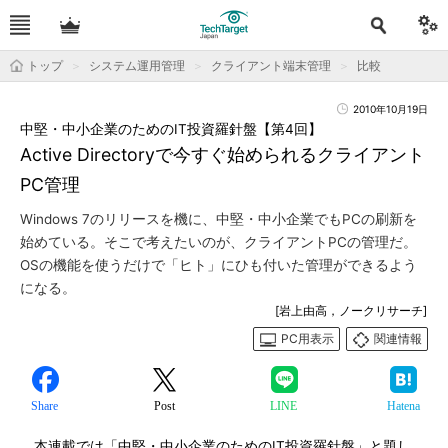
トップ
システム運用管理
クライアント端末管理
比較
2010年10月19日
中堅・中小企業のためのIT投資羅針盤【第4回】
Active Directoryで今すぐ始められるクライアント
PC管理
Windows 7のリリースを機に、中堅・中小企業でもPCの刷新を
始めている。そこで考えたいのが、クライアントPCの管理だ。
OSの機能を使うだけで「ヒト」にひも付いた管理ができるよう
になる。
[岩上由高，ノークリサーチ]
PC用表示
関連情報
Share
Post
LINE
Hatena
本連載では「中堅・中小企業のためのIT投資羅針盤」と題し