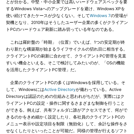
とが分かる。中堅・中小企業では高いハードウェアスペックを要
するWindows Vistaへのアップグレードを避け、Windows XPを
使い続けてきたケースが少なくない。そして
Windows 7
の登場が
契機となり、2010年はそうしたユーザー企業の多くがクライアン
トPCのハードウェア刷新に踏み切っている年なのである。
これは羅針盤の「時期」（位置）でいえば、1つの安定期が終
わり新たな構築期が始まるライフサイクルの切れ目に相当する。
クライアントPCの刷新に合わせて、クライアントPC管理を見直
すいい機会といえる。そこで検討してみたいのが、「OSの機能
を活用したクライアントPC管理」だ。
企業のクライアントPCの多くはWindowsを採用している。そ
して、Windowsには
Active Directory
が備わっている。Active
Directoryは認証のための仕組みと思われがちだが、実際にはク
ライアントPCの設定・操作に関するさまざまな制御を行うこと
ができる。例えば、共有フォルダに誰がアクセスできて、何がで
きるのかをきめ細かく設定したり、各社員のクライアントPCの
メニュー表示や設定項目を制限（無効化）して、余計な操作をさ
せなくしたりといったことが可能だ。同様の管理が行えるソフト