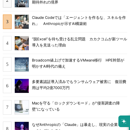
期待外れの境界
Claude Codeでは「エージェントを作るな、スキルを作
れ」 Anthropicが示すAI構築術
“脱Excel”を待ち受ける乱立問題 カカクコムが新ツール
導入を見送った理由
Broadcom値上げで加速するVMware移行 HPE幹部が
明かすAI時代の備え
多要素認証導入済みでもランサムウェア被害に 復旧費
用は平均2億7000万円
Macを守る「ロックダウンモード」が“侵害調査の障
壁”になっている
なぜAnthropicの「Claude」は暴走し、現実の企業をハ