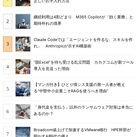
正しいお手入れ方法
継続利用は4割どまり M365 Copilotが「効く業務」と
期待外れの境界
Claude Codeでは「エージェントを作るな、スキルを作
れ」 Anthropicが示すAI構築術
“脱Excel”を待ち受ける乱立問題 カカクコムが新ツール
導入を見送った理由
【マンガ付き】ひとり情シス支援の第一人者が教え
る”中堅中小企業こそRAGを使うべき理由”
「身代金を支払う」以外のランサムウェア対策は本当に
あるのか？
Broadcom値上げで加速するVMware移行 HPE幹部が
明かすAI時代の備え