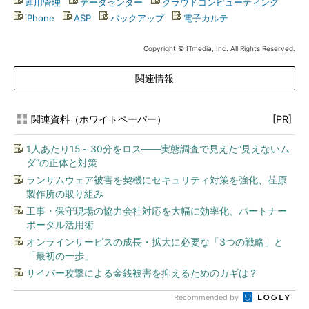
運用管理
|
データセンター
|
クラウドコンピューティング
|
iPhone
|
ASP
|
バックアップ
|
電子カルテ
Copyright © ITmedia, Inc. All Rights Reserved.
関連情報
関連資料（ホワイトペーパー）
[PR]
1人あたり15～30分をロス――実態調査で見えた“見えないム
ダ”の正体と対策
ランサムウェア被害を契機にセキュリティ対策を強化、荏原
製作所の取り組み
工事・保守現場の協力会社対応を大幅に効率化、パートナー
ポータル活用術
オンラインサービスの成長・拡大に必要な「3つの戦略」と
「最初の一歩」
サイバー攻撃による金銭被害を抑えるためのカギは？
Recommended by