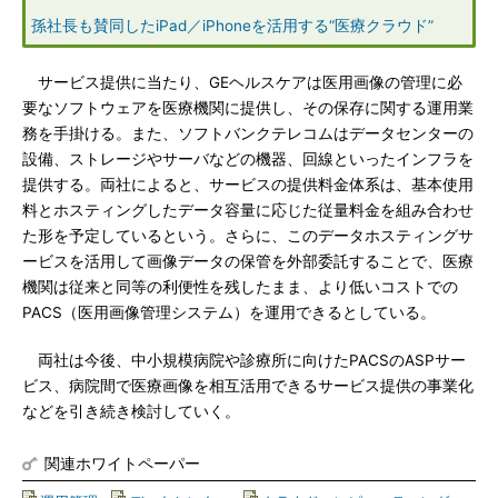
孫社長も賛同したiPad／iPhoneを活用する“医療クラウド”
サービス提供に当たり、GEヘルスケアは医用画像の管理に必
要なソフトウェアを医療機関に提供し、その保存に関する運用業
務を手掛ける。また、ソフトバンクテレコムはデータセンターの
設備、ストレージやサーバなどの機器、回線といったインフラを
提供する。両社によると、サービスの提供料金体系は、基本使用
料とホスティングしたデータ容量に応じた従量料金を組み合わせ
た形を予定しているという。さらに、このデータホスティングサ
ービスを活用して画像データの保管を外部委託することで、医療
機関は従来と同等の利便性を残したまま、より低いコストでの
PACS（医用画像管理システム）を運用できるとしている。
両社は今後、中小規模病院や診療所に向けたPACSのASPサー
ビス、病院間で医療画像を相互活用できるサービス提供の事業化
などを引き続き検討していく。
関連ホワイトペーパー