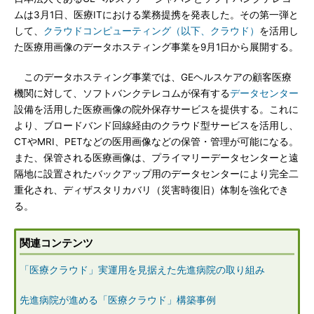
ムは3月1日、医療ITにおける業務提携を発表した。その第一弾と
して、
クラウドコンピューティング（以下、クラウド）
を活用し
た医療用画像のデータホスティング事業を9月1日から展開する。
このデータホスティング事業では、GEヘルスケアの顧客医療
機関に対して、ソフトバンクテレコムが保有する
データセンター
設備を活用した医療画像の院外保存サービスを提供する。これに
より、ブロードバンド回線経由のクラウド型サービスを活用し、
CTやMRI、PETなどの医用画像などの保管・管理が可能になる。
また、保管される医療画像は、プライマリーデータセンターと遠
隔地に設置されたバックアップ用のデータセンターにより完全二
重化され、ディザスタリカバリ（災害時復旧）体制を強化でき
る。
関連コンテンツ
「医療クラウド」実運用を見据えた先進病院の取り組み
先進病院が進める「医療クラウド」構築事例