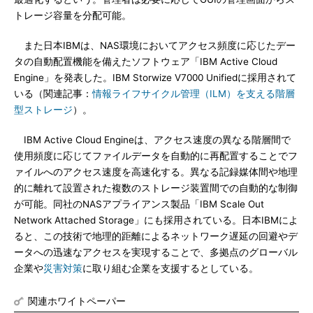
トレージ容量を分配可能。
また日本IBMは、NAS環境においてアクセス頻度に応じたデー
タの自動配置機能を備えたソフトウェア「IBM Active Cloud
Engine」を発表した。IBM Storwize V7000 Unifiedに採用されて
いる（関連記事：
情報ライフサイクル管理（ILM）を支える階層
型ストレージ
）。
IBM Active Cloud Engineは、アクセス速度の異なる階層間で
使用頻度に応じてファイルデータを自動的に再配置することでフ
ァイルへのアクセス速度を高速化する。異なる記録媒体間や地理
的に離れて設置された複数のストレージ装置間での自動的な制御
が可能。同社のNASアプライアンス製品「IBM Scale Out
Network Attached Storage」にも採用されている。日本IBMによ
ると、この技術で地理的距離によるネットワーク遅延の回避やデ
ータへの迅速なアクセスを実現することで、多拠点のグローバル
企業や
災害対策
に取り組む企業を支援するとしている。
関連ホワイトペーパー