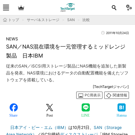
トップ
サーバ＆ストレージ
SAN
比較
2011年10月24日
NEWS
SAN／NAS混在環境を一元管理するミッドレンジ
製品 日本IBM
従来のSAN／iSCSI用ストレージ製品にNAS機能を追加した新製
品を発表。NAS環境におけるデータの自動配置機能を備えたソフ
トウェアを搭載している。
[TechTargetジャパン]
PC用表示
関連情報
Share
Post
LINE
Hatena
日本アイ・ビー・エム（IBM）
は10月21日、
SAN（Storage
Area Network）
／iSCSI接続
ディスクストレージ
「IBM Storwize