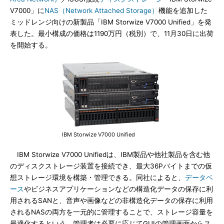
V7000」に
NAS（Network Attached Storage）
機能を追加した
ミッドレンジ向けの新製品「IBM Storwize V7000 Unified」を発
表した。最小構成の価格は1190万円（税別）で、11月30日に出荷
を開始する。
IBM Storwize V7000 Unified
IBM Storwize V7000 Unifiedは、IBM製品や他社製品を含む他
のディスクストレージ装置を接続でき、最大36Pバイトまでの仮
想ストレージ環境を構築・管理できる。同社によると、
データベ
ース
やビジネスアプリケーションなどの構造化データの保存に利
用されるSANと、音声や画像などの非構造化データの保存に利用
されるNASの両方を一元的に管理することで、ストレージ容量を
最適化するという。管理者は必要に応じてGUIの管理画面からス