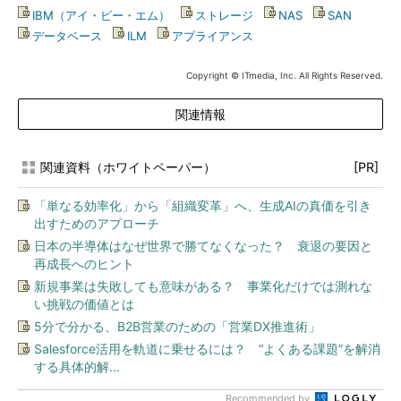
IBM（アイ・ビー・エム）
|
ストレージ
|
NAS
|
SAN
|
データベース
|
ILM
|
アプライアンス
Copyright © ITmedia, Inc. All Rights Reserved.
関連情報
関連資料（ホワイトペーパー）
[PR]
「単なる効率化」から「組織変革」へ、生成AIの真価を引き
出すためのアプローチ
日本の半導体はなぜ世界で勝てなくなった？ 衰退の要因と
再成長へのヒント
新規事業は失敗しても意味がある？ 事業化だけでは測れな
い挑戦の価値とは
5分で分かる、B2B営業のための「営業DX推進術」
Salesforce活用を軌道に乗せるには？ “よくある課題”を解消
する具体的解...
Recommended by