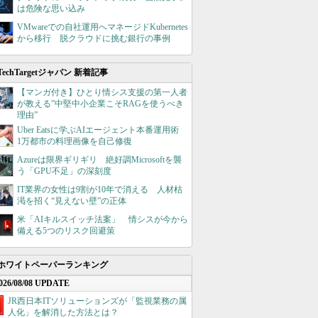
は危険な思い込み
VMwareでの自社運用へマネージドKubernetes
から移行 脱クラウドに挑む銀行の事例
TechTargetジャパン 新着記事
【マンガ付き】ひとり情シス支援の第一人者
が教える”中堅中小企業こそRAGを使うべき
理由”
Uber Eatsに学ぶAIエージェント本番運用術
1万都市の料理画像を自己修復
Azureは限界ギリギリ 絶好調Microsoftを襲
う「GPU不足」の深刻度
IT業界の女性は9割が10年で消える 人材枯
渇を招く“見えない壁”の正体
米「AIキルスイッチ法案」 情シスが今から
備える5つのリスク回避策
ホワイトペーパーランキング
026/08/08 UPDATE
JR西日本ITソリューションズが「監視業務の属
人化」を解消した方法とは？