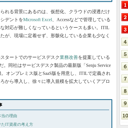
られる背景にあるのは、仮想化、クラウドの浸透だけ
ンシデントを
Microsoft
Excel
、Accessなどで管理している
な対応が難しくなっているというケースも多い。ITIL
みたが、現場に定着せず、形骸化している企業も少なく
スタートでのサービスデスク
業務改善
を提案している
だ。同社はサービスデスク製品の最新版「Senju Service
から提供。オンプレミス版とSaaS版を用意し、ITILで定義され
ころから導入し、徐々に導入規模を拡大していくアプロ
事
本当の理由
たIT資産の考え方