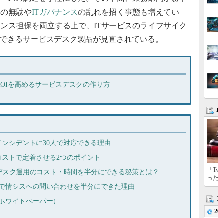
トの無駄や
ITガバナンス
の乱れを招く事態も増えてい
ンス担保を両立する上で、ITサービスのライフサイク
できるサービスデスク製品が見直されている。
ROIを高めるサービスデスクの作り方
インシデントに30人で対応できる理由
低コストで定着させる2つのポイント
「T
ビスデスク運用のコスト・時間を半分にできる秘策とは？
っ
資で情シスへの問い合わせを半分にできた理由
ホワイトペーパー）
2