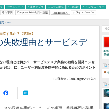
フラ
セキュリティ
業務アプリ
システム開発
IT経営
インダストリー
導入事例
Computer Weekly日本語版
ホワイトペーパー
TechTarget.AI
AI
経営とIT
医療IT
中堅・中小企業とIT
教育IT
運用＆Tips
両立するか？【第2回】
大の失敗理由とサービスデ
80
題
れない理由とは何か？ サービスデスク業務の勘所を開発コンセ
Manager 2013」に、ユーザー満足度を効率的に高めるためのポイント
[内野宏信，
TechTargetジャパン
]
ソースの調達を手軽にした。その半面、業務部門が勝手