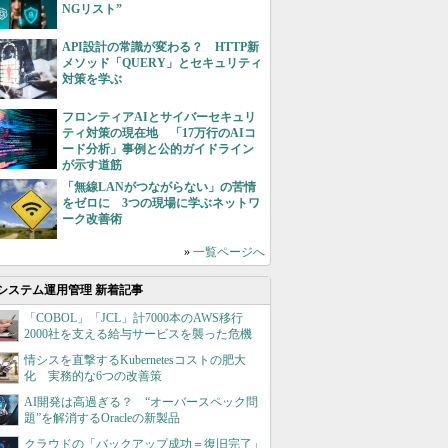
NGリスト”
API設計の常識が変わる？ HTTP新
メソッド「QUERY」とセキュリティ
対策を学ぶ
フロンティアAIとサイバーセキュリ
ティ対策の現在地 「17万行のAIコ
ード分析」事例と公的ガイドライン
が示す道筋
「無線LANがつながらない」の苦情
をゼロに 3つの現場に学ぶネットワ
ーク改善術
»
一覧ページへ
システム運用管理 新着記事
「COBOL」「JCL」計7000本のAWS移行
2000社を支える給与サービスを襲った危機
情シスを直撃するKubernetesコストの肥大
化 実務的な6つの改善策
AI開発は高過ぎる？ “オーバースペック問
題”を解消するOracleの新製品
クラウドの「バックアップ成功＝復旧完了」