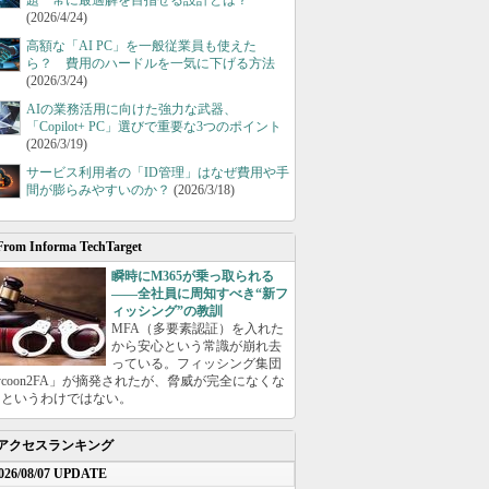
題 常に最適解を目指せる設計とは？
(2026/4/24)
高額な「AI PC」を一般従業員も使えた
ら？ 費用のハードルを一気に下げる方法
(2026/3/24)
AIの業務活用に向けた強力な武器、
「Copilot+ PC」選びで重要な3つのポイント
(2026/3/19)
サービス利用者の「ID管理」はなぜ費用や手
間が膨らみやすいのか？
(2026/3/18)
From Informa TechTarget
瞬時にM365が乗っ取られる
――全社員に周知すべき“新フ
ィッシング”の教訓
MFA（多要素認証）を入れた
から安心という常識が崩れ去
っている。フィッシング集団
ycoon2FA」が摘発されたが、脅威が完全になくな
たというわけではない。
アクセスランキング
026/08/07 UPDATE