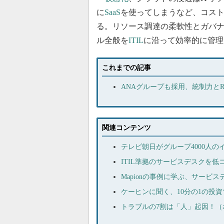
に
SaaS
を使ってしまうなど、コス
る。リソース調達の柔軟性とガバナ
ル全般を
ITIL
に沿って効率的に管理
これまでの記事
ANAグループも採用、統制力と
関連コンテンツ
テレビ朝日がグループ4000人の
ITIL準拠のサービスデスクを
Mapionの事例に学ぶ、サー
ケーヒンに聞く、10分の1の投
トラブルの7割は「人」起因！（