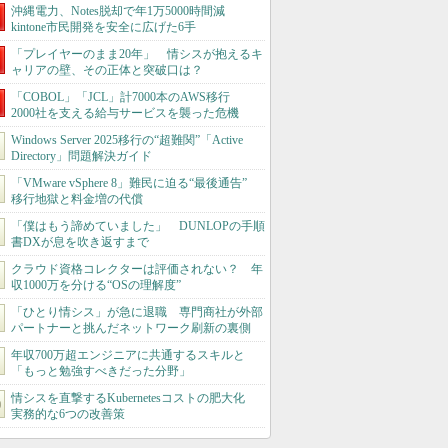
沖縄電力、Notes脱却で年1万5000時間減
kintone市民開発を安全に広げた6手
「プレイヤーのまま20年」 情シスが抱えるキ
ャリアの壁、その正体と突破口は？
「COBOL」「JCL」計7000本のAWS移行
2000社を支える給与サービスを襲った危機
Windows Server 2025移行の“超難関”「Active
Directory」問題解決ガイド
「VMware vSphere 8」難民に迫る“最後通告”
移行地獄と料金増の代償
「僕はもう諦めていました」 DUNLOPの手順
書DXが息を吹き返すまで
クラウド資格コレクターは評価されない？ 年
収1000万を分ける“OSの理解度”
「ひとり情シス」が急に退職 専門商社が外部
パートナーと挑んだネットワーク刷新の裏側
年収700万超エンジニアに共通するスキルと
「もっと勉強すべきだった分野」
情シスを直撃するKubernetesコストの肥大化
実務的な6つの改善策