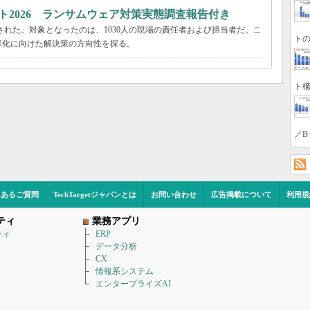
ト2026 ランサムウェア対策実態調査報告付き
された。対象となったのは、1030人の現場の責任者および担当者だ。こ
トの
率化に向けた解決策の方向性を探る。
ト構
／B
くあるご質問
TechTargetジャパンとは
お問い合わせ
広告掲載について
利用規
ティ
業務アプリ
ティ
ERP
データ分析
CX
情報系システム
エンタープライズAI