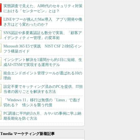
実態調査で見えた、AI時代のセキュリティ対策
における「センターピン」とは？
LINEヤフーが挑んだMac導入 アプリ開発や働
き方はどう変わったのか？
SNS認証や多要素認証も数分で実装、「顧客ア
イデンティティー管理」の変革術
Microsoft 365 E5で実践 NIST CSF 2.0対応イン
フラ構築ガイド
インシデント解決を1週間から約1日に短縮、生
成AI×ITSMで実現する運用モデル
統合エンドポイント管理ツールが選ばれる10の
理由
設定不要でキッティング済みのPCを提供、IT担
当者の困りごとを解決する方法
「Windows 11」移行は無償の「Linux」で逃げ
切れる？ 情シスを襲う代償
PC調達に平均約3カ月、カヤバの事例に学ぶ納
期長期化を防ぐ方法
ITmedia マーケティング新着記事