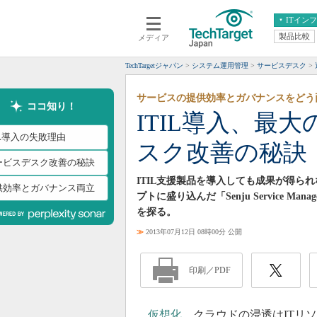
ITイン
製品比較
メディア
クラウド
エンタープライズ
ERP
仮想化
TechTargetジャパン
システム運用管理
サービスデスク
データ分析
サーバ＆ストレージ
サービスの提供効率とガバナンスをどう
CX
スマートモバイル
ココ知り！
ITIL導入、最
情報系システム
ネットワーク
IL導入の失敗理由
スク改善の秘訣
システム運用管理
ービスデスク改善の秘訣
ITIL支援製品を導入しても成果が得ら
供効率とガバナンス両立
プトに盛り込んだ「Senju Service 
を探る。
≫
2013年07月12日 08時00分 公開
印刷／PDF
仮想化
、クラウドの浸透はITリ