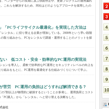
ーでは、ベンダーからの長期に及ぶ供給停止や、更新プログラムの適用漏れ
た。これらを解決するため、同社はどのようなアプローチを採用したの
」「PCライフサイクル最適化」を実現した方法は
「レンタル」に切り替える企業が増加している。2008年という早い段階
の取り組みから、PCをレンタルで調達・運用することのメリットを探
ない 低コスト・安全・効率的なPC運用の実現法
ーションを導入し、柔軟で効率的なPC運用とセキュリティレベルの向上を
り組みをもとに、PC運用を最適化する仕組みづくりについて学ぶ。
が苦労 PC運用の負担はどうすれば解消できる？
Cの7割以上が物理的に破損するということが多発し、運用負荷とコスト
「PC購入」から「レンタル」へと切り替える決断をした。
式会社