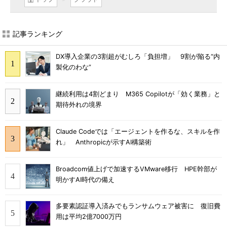
記事ランキング
DX導入企業の3割超がむしろ「負担増」 9割が陥る“内
製化のわな”
継続利用は4割どまり M365 Copilotが「効く業務」と
期待外れの境界
Claude Codeでは「エージェントを作るな、スキルを作
れ」 Anthropicが示すAI構築術
Broadcom値上げで加速するVMware移行 HPE幹部が
明かすAI時代の備え
多要素認証導入済みでもランサムウェア被害に 復旧費
用は平均2億7000万円