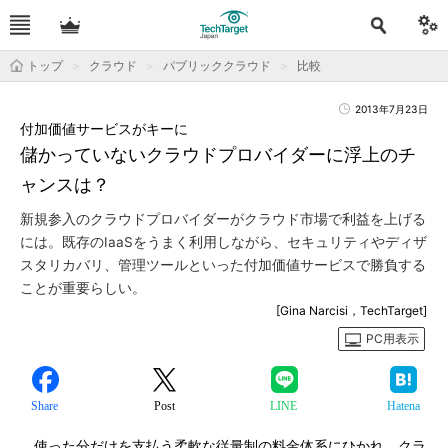
トップ
クラウド
パブリッククラウド
比較
2013年7月23日
付加価値サービスがキーに
儲かっていないクラウドプロバイダーに浮上のチ
ャンスは？
新規参入のクラウドプロバイダーがクラウド市場で利益を上げる
には。既存のIaaSをうまく利用しながら、セキュリティやディザ
スタリカバリ、管理ツールといった付加価値サービスで勝負する
ことが重要らしい。
[Gina Narcisi，TechTarget]
PC用表示
Share
Post
LINE
Hatena
使った分だけを支払う柔軟な従量制の料金体系にひかれ、クラ