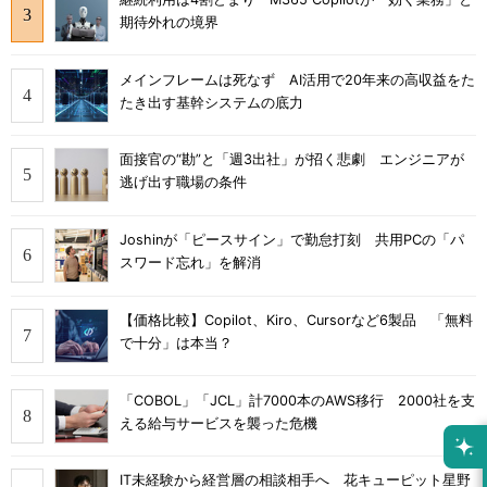
期待外れの境界
メインフレームは死なず AI活用で20年来の高収益をた
たき出す基幹システムの底力
面接官の“勘”と「週3出社」が招く悲劇 エンジニアが
逃げ出す職場の条件
Joshinが「ピースサイン」で勤怠打刻 共用PCの「パ
スワード忘れ」を解消
【価格比較】Copilot、Kiro、Cursorなど6製品 「無料
で十分」は本当？
「COBOL」「JCL」計7000本のAWS移行 2000社を支
える給与サービスを襲った危機
IT未経験から経営層の相談相手へ 花キューピット星野