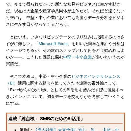
で、今まで得られなかった新たな知見をビジネスに生かす動き
だ。現在は大企業や産官学共同体が主体だが、それほど遠くない
将来には、中堅・中小企業においても高度なデータ分析をビジネ
スに生かす日がやってくるだろう。
とはいえ、いきなりビッグデータの取り組みに飛躍するのはさ
すがに難しい。「
Microsoft Excel
」を用いた簡単な集計や分析は
イメージできるが、その次のステップとして何をどう始めればよ
いか――。こうした課題に悩む
中堅・中小企業
が多いというのが
実情だ。
そこで本稿は、中堅・中小企業の
ビジネスインテリジェンス
（BI）
活用に関する動向を追ってきた本連際の番外編として、
「Excelからの次の1歩」としてのBI活用を踏みだす際に留意すべ
きポイントについて、調査データを交えながら考察していくこと
にする。
連載「総点検： SMBのためのBI活用」
第1回：
【導入効果】未来予測に進む「BI」、中堅・中