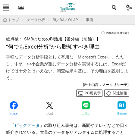
トップ
データ分析
BI／BA／OLAP
事例
2013年11月13日
総点検： SMBのためのBI活用【番外編（前編）】
“何でもExcel分析”から脱却すべき理由
手軽なデータ分析手段として有用な「Microsoft Excel」。ただ
し、中堅・中小企業が望むデータ分析を実現するには、Excelだ
けでは十分とはいえない。調査結果を基に、その理由を説明しよ
う。
[岩上由高，ノークリサーチ]
PC用表示
関連情報
Share
Post
LINE
Hatena
「
ビッグデータ
」の取り組み事例は、新聞やテレビなどで日々
紹介されている。大量のデータをリアルタイムに処理すること