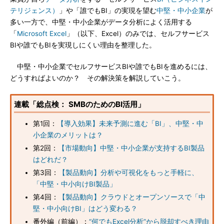
テリジェンス）
」や「誰でもBI」の実現を望む
中堅・中小企業
が
多い一方で、中堅・中小企業がデータ分析によく活用する
「
Microsoft Excel
」（以下、Excel）のみでは、セルフサービス
BIや誰でもBIを実現しにくい理由を整理した。
中堅・中小企業でセルフサービスBIや誰でもBIを進めるには、
どうすればよいのか？ その解決策を解説していこう。
連載「総点検： SMBのためのBI活用」
第1回：
【導入効果】未来予測に進む「BI」、中堅・中
小企業のメリットは？
第2回：
【市場動向】中堅・中小企業が支持するBI製品
はどれだ？
第3回：
【製品動向】分析や可視化をもっと手軽に、
「中堅・中小向けBI製品」
第4回：
【製品動向】クラウドとオープンソースで「中
堅・中小向けBI」はどう変わる？
番外編（前編）：
“何でもExcel分析”から脱却すべき理由