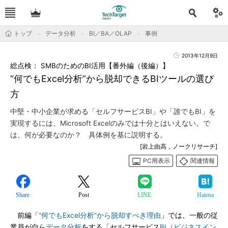
トップ
データ分析
BI／BA／OLAP
事例
2013年12月9日
総点検： SMBのためのBI活用【番外編（後編）】
“何でもExcel分析”から脱却できるBIツールの選び
方
中堅・中小企業が求める「セルフサービスBI」や「誰でもBI」を
実現するには、Microsoft Excelのみでは十分とはいえない。で
は、何が必要なのか？ 具体例を基に説明する。
[岩上由高，ノークリサーチ]
PC用表示
関連情報
Share
Post
LINE
Hatena
前編「
“何でもExcel分析”から脱却すべき理由
」では、一般の従
業員が自ら
データ分析
をする「セルフサービス
BI（ビジネスイン