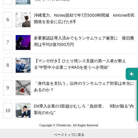
沖縄電力、Notes脱却で年1万5000時間減 kintone市民
開発を安全に広げた6手
多要素認証導入済みでもランサムウェア被害に 復旧費
用は平均2億7000万円
【マンガ付き】ひとり情シス支援の第一人者が教え
る”中堅中小企業こそRAGを使うべき理由”
「身代金を支払う」以外のランサムウェア対策は本当に
あるのか？
DX導入企業の3割超がむしろ「負担増」 9割が陥る“内
製化のわな”
Copyright © ITmedia Inc. All Rights Reserved.
ページトップに戻る