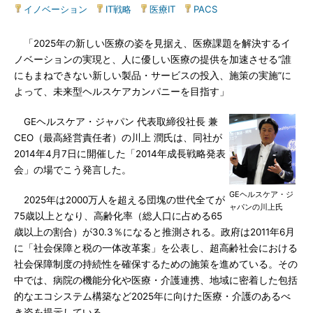
イノベーション
|
IT戦略
|
医療IT
|
PACS
「2025年の新しい医療の姿を見据え、医療課題を解決するイ
ノベーションの実現と、人に優しい医療の提供を加速させる“誰
にもまねできない新しい製品・サービスの投入、施策の実施”に
よって、未来型ヘルスケアカンパニーを目指す」
GEヘルスケア・ジャパン 代表取締役社長 兼
CEO（最高経営責任者）の川上 潤氏は、同社が
2014年4月7日に開催した「2014年成長戦略発表
会」の場でこう発言した。
GEヘルスケア・ジ
2025年は2000万人を超える団塊の世代全てが
ャパンの川上氏
75歳以上となり、高齢化率（総人口に占める65
歳以上の割合）が30.3％になると推測される。政府は2011年6月
に「社会保障と税の一体改革案」を公表し、超高齢社会における
社会保障制度の持続性を確保するための施策を進めている。その
中では、病院の機能分化や医療・介護連携、地域に密着した包括
的なエコシステム構築など2025年に向けた医療・介護のあるべ
き姿を提示している。