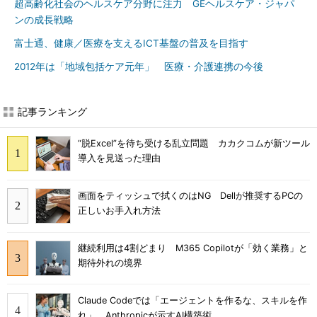
超高齢化社会のヘルスケア分野に注力 GEヘルスケア・ジャパ
ンの成長戦略
富士通、健康／医療を支えるICT基盤の普及を目指す
2012年は「地域包括ケア元年」 医療・介護連携の今後
記事ランキング
“脱Excel”を待ち受ける乱立問題 カカクコムが新ツール
導入を見送った理由
画面をティッシュで拭くのはNG Dellが推奨するPCの
正しいお手入れ方法
継続利用は4割どまり M365 Copilotが「効く業務」と
期待外れの境界
Claude Codeでは「エージェントを作るな、スキルを作
れ」 Anthropicが示すAI構築術