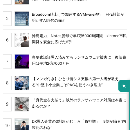
Broadcom値上げで加速するVMware移行 HPE幹部が
明かすAI時代の備え
沖縄電力、Notes脱却で年1万5000時間減 kintone市民
開発を安全に広げた6手
多要素認証導入済みでもランサムウェア被害に 復旧費
用は平均2億7000万円
【マンガ付き】ひとり情シス支援の第一人者が教え
る”中堅中小企業こそRAGを使うべき理由”
「身代金を支払う」以外のランサムウェア対策は本当に
あるのか？
DX導入企業の3割超がむしろ「負担増」 9割が陥る“内
製化のわな”