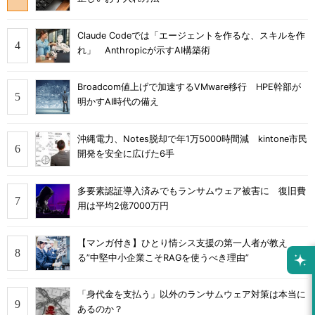
Claude Codeでは「エージェントを作るな、スキルを作
れ」 Anthropicが示すAI構築術
Broadcom値上げで加速するVMware移行 HPE幹部が
明かすAI時代の備え
沖縄電力、Notes脱却で年1万5000時間減 kintone市民
開発を安全に広げた6手
多要素認証導入済みでもランサムウェア被害に 復旧費
用は平均2億7000万円
【マンガ付き】ひとり情シス支援の第一人者が教え
る”中堅中小企業こそRAGを使うべき理由”
「身代金を支払う」以外のランサムウェア対策は本当に
あるのか？