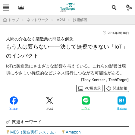
トップ
ネットワーク
M2M
技術解説
2014年9月16日
人間の介在なく製造業の問題を解決
もう人は要らない――決して無視できない「IoT」
のインパクト
IoTは製造業にさまざまな影響を与えている。これらの影響は環
境にやさしい持続的なビジネス慣行につながる可能性がある。
[Tony Kontzer，TechTarget]
PC用表示
関連情報
Share
Post
LINE
Hatena
関連キーワード
MES（製造実行システム）
|
Amazon
|