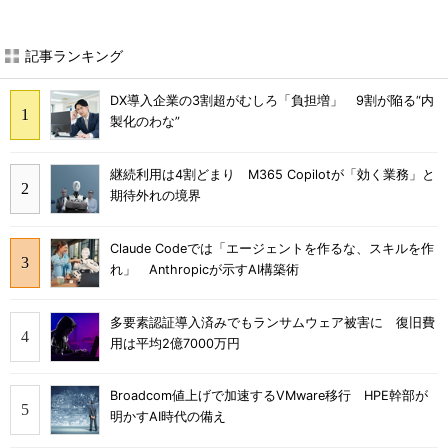
記事ランキング
DX導入企業の3割超がむしろ「負担増」 9割が陥る“内
製化のわな”
継続利用は4割どまり M365 Copilotが「効く業務」と
期待外れの境界
Claude Codeでは「エージェントを作るな、スキルを作
れ」 Anthropicが示すAI構築術
多要素認証導入済みでもランサムウェア被害に 復旧費
用は平均2億7000万円
Broadcom値上げで加速するVMware移行 HPE幹部が
明かすAI時代の備え