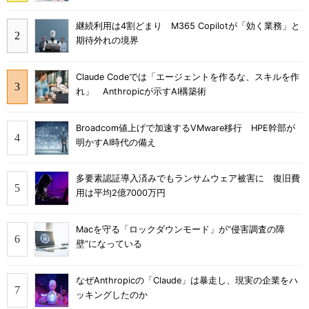
継続利用は4割どまり M365 Copilotが「効く業務」と
期待外れの境界
Claude Codeでは「エージェントを作るな、スキルを作
れ」 Anthropicが示すAI構築術
Broadcom値上げで加速するVMware移行 HPE幹部が
明かすAI時代の備え
多要素認証導入済みでもランサムウェア被害に 復旧費
用は平均2億7000万円
Macを守る「ロックダウンモード」が“侵害調査の障
壁”になっている
なぜAnthropicの「Claude」は暴走し、現実の企業をハ
ッキングしたのか