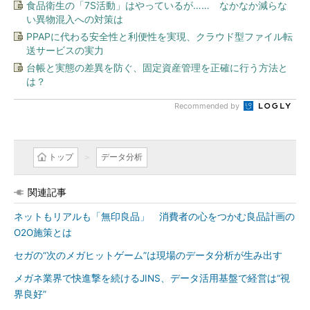
食品衛生の「7S活動」はやっているが…… なかなか減らな
い異物混入への対策は
PPAPに代わる安全性と利便性を実現、クラウド型ファイル転
送サービスの実力
台帳と実態の差異を防ぐ、固定資産管理を正確に行う方法と
は？
Recommended by
トップ
データ分析
関連記事
ネットもリアルも「無印良品」 消費者の心をつかむ良品計画の
O2O施策とは
セガの“次のメガヒットゲーム”は現場のデータ分析が生み出す
メガネ業界で快進撃を続けるJINS、データ活用基盤で経営は“視
界良好”