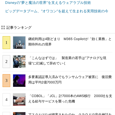
Disneyの“夢と魔法の世界”を支えるウェアラブル技術
ビッグデータブーム、“オワコン”を超えて生まれる実用技術の今
記事ランキング
継続利用は4割どまり M365 Copilotが「効く業務」と
期待外れの境界
「こんなはずでは」 製造業の若手は“アナログな現
場”に幻滅して辞めていく
多要素認証導入済みでもランサムウェア被害に 復旧費
用は平均2億7000万円
「COBOL」「JCL」計7000本のAWS移行 2000社を支
える給与サービスを襲った危機
アスクルはなぜ侵害されたのか クラウドの安全神話を