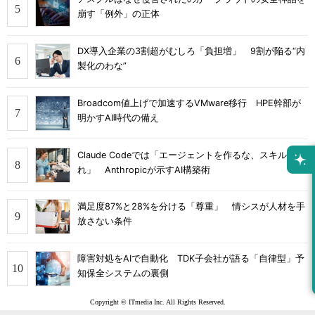
崩す「例外」の正体
DX導入企業の3割超がむしろ「負担増」 9割が陥る“内
製化のわな”
Broadcom値上げで加速するVMware移行 HPE幹部が
明かすAI時代の備え
Claude Codeでは「エージェントを作るな、スキルを作
れ」 Anthropicが示すAI構築術
満足度87%と28%を分ける「尊重」 情シスが人材を手
放さない条件
障害対処をAIで自動化 TDK子会社が語る「自律型」予
知保全システムの裏側
Copyright © ITmedia Inc. All Rights Reserved.