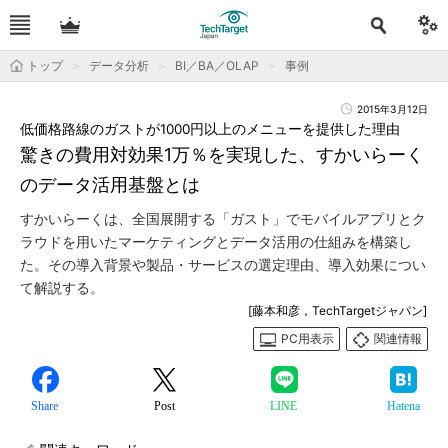
トップ
データ分析
BI／BA／OLAP
事例
2015年3月12日
低価格路線のガストが1000円以上のメニューを提供した理由
驚きの費用対効果1万％を実現した、すかいらーく
のデータ活用基盤とは
すかいらーくは、全国展開する「ガスト」でモバイルアプリとク
ラウドを用いたマーケティングとデータ活用の仕組みを構築し
た。その導入背景や製品・サービスの選定理由、導入効果につい
て解説する。
[藤本和彦，TechTargetジャパン]
PC用表示
関連情報
Share
Post
LINE
Hatena