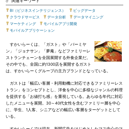
関連キーワード
BI（ビジネスインテリジェンス）
|
ビッグデータ
|
クラウドサービス
|
データ分析
|
データマイニング
|
マーケティング
|
モバイルアプリ開発
|
モバイルアプリケーション
すかいらーくは、「ガスト」や「バーミヤ
ン」「ジョナサン」「夢庵」などファミリーレ
ストランチェーンを全国展開する外食企業だ。
その中でも、全国に約1300店を展開するガスト
は、すかいらーくグループの主力ブランドとなっている。
ガストは「幅広い客層・利用動機に対応できるファミリーレス
トラン」をコンセプトとし、洋食を中心に多様なジャンルの料理
を提供する「お値打ち感」を重視している。あらゆる年代に対応
したメニューを展開。30～40代女性を含むファミリー層を中心
に、学生、1人客、シニアなどの幅広い客層をターゲットとして
いる。
すかいらーくでは現在、新聞広告をはじめとしたマス中心のマ