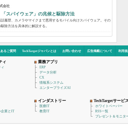
式会社
？ 「スパイウェア」の兆候と駆除方法
通話履歴、カメラやマイクまで悪用するモバイル向けスパイウェア。その
の駆除方法を具体的に解説する。
くあるご質問
TechTargetジャパンとは
お問い合わせ
広告掲載について
利用規
ティ
業務アプリ
ティ
ERP
データ分析
CX
情報系システム
エンタープライズAI
インダストリー
TechTargetサービ
医療IT
ホワイトペーパー
企業とIT
教育IT
RSS一覧
プレゼント＆モニタ