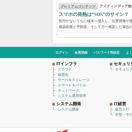
プレミアムコンテンツ
アイティメディア株
スマホの発熱は“SOS”のサイン
気付かないうちに端末へ侵入し、位置情報や
感染経路と予防策、そして万一感染した場合
ログイン
会員登録
パスワード再設定
よ
ITインフラ
セキュリ
クラウド
セキュリ
仮想化
サーバ＆ストレージ
スマートモバイル
ネットワーク
システム運用管理
システム開発
IT経営
システム開発
経営とIT
中堅・中小