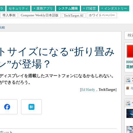
フラ
セキュリティ
業務アプリ
システム開発
IT経営
インダストリー
導入事例
Computer Weekly日本語版
ホワイトペーパー
TechTarget.AI
AI
経営とIT
医療IT
中堅・中小企業とIT
教育IT
比較
トサイズになる“折り畳み
ン”が登場？
80
題
ディスプレイを搭載したスマートフォンになるかもしれない。
とができるだろう。
[
Ed Hardy
，
TechTarget
]
ブレット