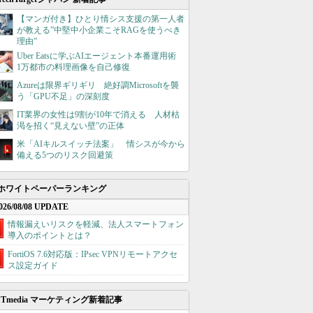
【マンガ付き】ひとり情シス支援の第一人者
が教える”中堅中小企業こそRAGを使うべき
理由”
Uber Eatsに学ぶAIエージェント本番運用術
1万都市の料理画像を自己修復
Azureは限界ギリギリ 絶好調Microsoftを襲
う「GPU不足」の深刻度
IT業界の女性は9割が10年で消える 人材枯
渇を招く“見えない壁”の正体
米「AIキルスイッチ法案」 情シスが今から
備える5つのリスク回避策
ホワイトペーパーランキング
026/08/08 UPDATE
情報漏えいリスクを軽減、法人スマートフォン
導入のポイントとは？
FortiOS 7.6対応版：IPsec VPNリモートアクセ
ス設定ガイド
ITmedia マーケティング新着記事