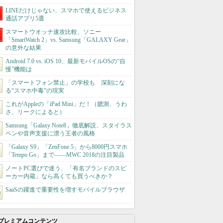
LINEだけじゃない、スマホで使えるビジネス
通話アプリ5選
スマートウオッチ速攻比較、ソニー
「SmartWatch 2」vs. Samsung「GALAXY Gear」
の意外な結果
Android 7.0 vs. iOS 10、最新モバイルOSの“自
慢”機能は
「スマートフォン禁止」の学校も 深刻にな
る“スマホ中毒”の現実
これがAppleの「iPad Mini」だ！（臆測、うわ
さ、リークによると）
Samsung「Galaxy Note8」徹底解説、スタイラス
ペンや音声支援に漂う王者の風格
「Galaxy S9」「ZenFone 5」から8000円スマホ
「Tempo Go」まで――MWC 2018の注目製品
ノートPC選びで迷う、「有名ブランドのスピ
ーカー内蔵」なら高くても買うべきか？
SaaSの躍進で重要性を増すモバイルブラウザ
プレミアムコンテンツ