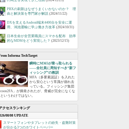
の両立を実現できた理由
(2024/12/25)
PBXの刷新はなぜうまくいかないのか？ 理
由と解決策を専門家が解説
(2024/11/22)
DXを支えるAndroid端末4400台を安全に運
用、鴻池運輸に学ぶ働き方改革
(2024/10/31)
日本生命が全営業職員にスマホを配布 効率
的なMDMをどう実現した？
(2023/12/15)
From Informa TechTarget
瞬時にM365が乗っ取られる
――全社員に周知すべき“新フ
ィッシング”の教訓
MFA（多要素認証）を入れた
から安心という常識が崩れ去
っている。フィッシング集団
ycoon2FA」が摘発されたが、脅威が完全になくな
たというわけではない。
アクセスランキング
026/08/08 UPDATE
スマートフォンやタブレットの紛失・盗難対策
が分かる3つのホワイトペーパー