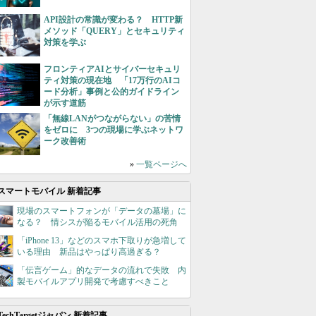
API設計の常識が変わる？ HTTP新
メソッド「QUERY」とセキュリティ
対策を学ぶ
フロンティアAIとサイバーセキュリ
ティ対策の現在地 「17万行のAIコ
ード分析」事例と公的ガイドライン
が示す道筋
「無線LANがつながらない」の苦情
をゼロに 3つの現場に学ぶネットワ
ーク改善術
»
一覧ページへ
スマートモバイル 新着記事
現場のスマートフォンが「データの墓場」に
なる？ 情シスが陥るモバイル活用の死角
「iPhone 13」などのスマホ下取りが急増して
いる理由 新品はやっぱり高過ぎる？
「伝言ゲーム」的なデータの流れで失敗 内
製モバイルアプリ開発で考慮すべきこと
TechTargetジャパン 新着記事