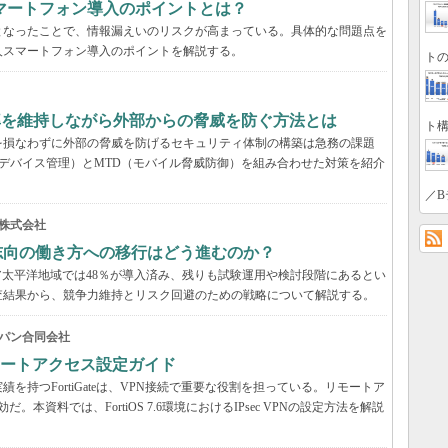
マートフォン導入のポイントとは？
となったことで、情報漏えいのリスクが高まっている。具体的な問題点を
人スマートフォン導入のポイントを解説する。
トの
率を維持しながら外部からの脅威を防ぐ方法とは
ト構
を損なわずに外部の脅威を防げるセキュリティ体制の構築は急務の課題
デバイス管理）とMTD（モバイル脅威防御）を組み合わせた対策を紹介
／B
株式会社
来志向の働き方への移行はどう進むのか？
アジア太平洋地域では48％が導入済み、残りも試験運用や検討段階にあるとい
の調査結果から、競争力維持とリスク回避のための戦略について解説する。
パン合同会社
VPNリモートアクセス設定ガイド
持つFortiGateは、VPN接続で重要な役割を担っている。リモートア
だ。本資料では、FortiOS 7.6環境におけるIPsec VPNの設定方法を解説