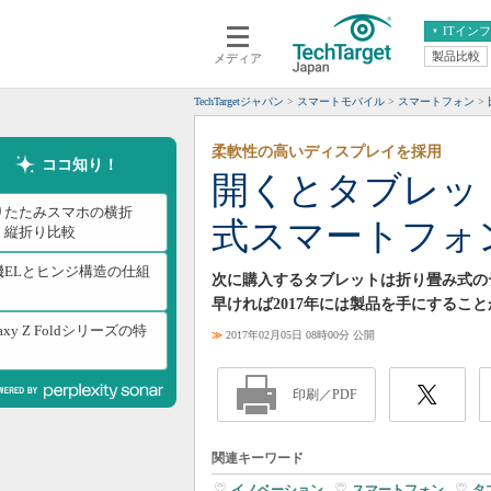
ITイン
製品比較
メディア
クラウド
エンタープライズ
ERP
仮想化
TechTargetジャパン
スマートモバイル
スマートフォン
データ分析
サーバ＆ストレージ
柔軟性の高いディスプレイを採用
CX
スマートモバイル
ココ知り！
開くとタブレッ
情報系システム
ネットワーク
りたたみスマホの横折
式スマートフォ
システム運用管理
・縦折り比較
機ELとヒンジ構造の仕組
次に購入するタブレットは折り畳み式の
早ければ2017年には製品を手にするこ
laxy Z Foldシリーズの特
≫
2017年02月05日 08時00分 公開
印刷／PDF
関連キーワード
イノベーション
|
スマートフォン
|
タ