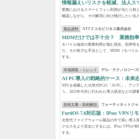
情報漏えいリスクを軽減、法人ス
業務におけるスマートフォン利用が当たり前
確認しながら、その解消に向け検討したい法
製品資料
NTTドコモビジネス株式会社
MDMだけでは不十分？ 業務効
モバイル端末の業務利用が進む現在、効率性
だ。その有力な手法として、MDM（モバイル
する。
市場調査・トレンド
デル・テクノロジーズ
AI PC導入の戦略的ケース：未
NPUを搭載した次世代PCの「AI PC」。
う。2025年10月に行われた導入状況など
技術文書・技術解説
フォーティネットジャ
FortiOS 7.6対応版：IPsec 
次世代ファイアウォール製品の中で高い導入実績を
クセスをより安全にするには、IPsec VPNが有効
する。