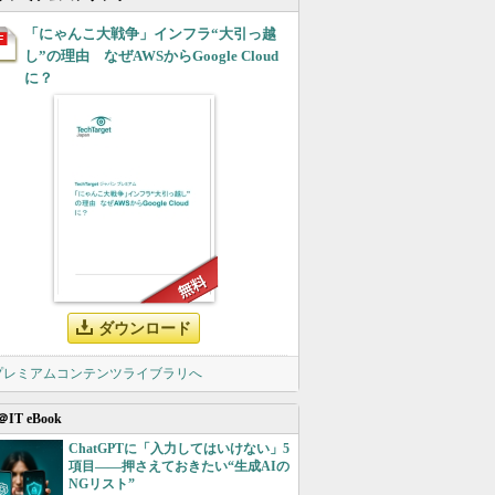
「にゃんこ大戦争」インフラ“大引っ越
し”の理由 なぜAWSからGoogle Cloud
に？
ダウンロード
 プレミアムコンテンツライブラリへ
＠IT eBook
ChatGPTに「入力してはいけない」5
項目――押さえておきたい“生成AIの
NGリスト”