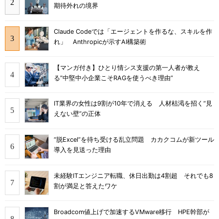
期待外れの境界
Claude Codeでは「エージェントを作るな、スキルを作
れ」 Anthropicが示すAI構築術
【マンガ付き】ひとり情シス支援の第一人者が教え
る”中堅中小企業こそRAGを使うべき理由”
IT業界の女性は9割が10年で消える 人材枯渇を招く“見
えない壁”の正体
“脱Excel”を待ち受ける乱立問題 カカクコムが新ツール
導入を見送った理由
未経験ITエンジニア転職、休日出勤は4割超 それでも8
割が満足と答えたワケ
Broadcom値上げで加速するVMware移行 HPE幹部が