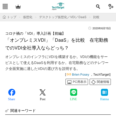
トップ
仮想化
デスクトップ仮想化／VDI／DaaS
比較
2020年6月15日
コロナ禍の「VDI」導入計画【前編】
「オンプレミスVDI」「DaaS」を比較 在宅勤務
でのVDI全社導入ならどっち？
オンプレミスのインフラにVDIを構築するか。VDIの機能をサー
ビスとして使えるDaaSを利用するか。在宅勤務などのテレワー
ク全面実施に適したVDIの選び方を説明する。
[
Brien Posey
，TechTarget]
PC用表示
関連情報
Share
Post
LINE
Hatena
関連キーワード