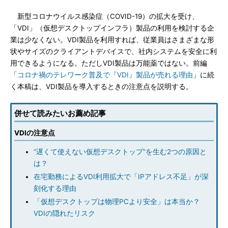
新型コロナウイルス感染症（COVID-19）の拡大を受け、
「VDI」（仮想デスクトップインフラ）製品の利用を検討する企
業は少なくない。VDI製品を利用すれば、従業員はさまざまな形
状やサイズのクライアントデバイスで、社内システムを安全に利
用できるようになる。ただしVDI製品は万能薬ではない。前編
「
コロナ禍のテレワーク普及で『VDI』製品が売れる理由
」に続
く本稿は、VDI製品を導入するときの注意点を説明する。
併せて読みたいお薦め記事
VDIの注意点
“遅くて使えない仮想デスクトップ”を生む2つの原因と
は？
在宅勤務によるVDI利用拡大で「IPアドレス不足」が深
刻化する理由
「仮想デスクトップは物理PCより安全」は本当か？
VDIの隠れたリスク