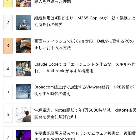
導入を見送った理由
継続利用は4割どまり M365 Copilotが「効く業務」と
期待外れの境界
画面をティッシュで拭くのはNG Dellが推奨するPCの
正しいお手入れ方法
Claude Codeでは「エージェントを作るな、スキルを作
れ」 Anthropicが示すAI構築術
Broadcom値上げで加速するVMware移行 HPE幹部が
明かすAI時代の備え
沖縄電力、Notes脱却で年1万5000時間減 kintone市民
開発を安全に広げた6手
多要素認証導入済みでもランサムウェア被害に 復旧費
用は平均2億7000万円