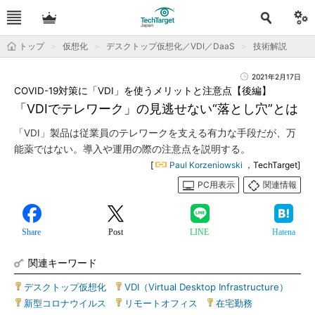
トップ
仮想化
デスクトップ仮想化／VDI／DaaS
技術解説
2021年2月17日
COVID-19対策に「VDI」を使うメリットと注意点【後編】
「VDIでテレワーク」の見逃せない“落とし穴”とは
「VDI」製品は従業員のテレワークを支える有力な手段だが、万
能薬ではない。導入や運用の際の注意点を説明する。
[
Paul Korzeniowski
，TechTarget]
PC用表示
関連情報
Share
Post
LINE
Hatena
関連キーワード
デスクトップ仮想化
|
VDI（Virtual Desktop Infrastructure）
|
新型コロナウイルス
|
リモートオフィス
|
在宅勤務