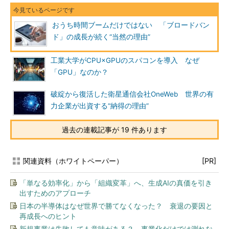
おうち時間ブームだけではない 「ブロードバン
ド」の成長が続く“当然の理由”
工業大学がCPU×GPUのスパコンを導入 なぜ
「GPU」なのか？
破綻から復活した衛星通信会社OneWeb 世界の有
力企業が出資する“納得の理由”
過去の連載記事が 19 件あります
関連資料（ホワイトペーパー）
[PR]
「単なる効率化」から「組織変革」へ、生成AIの真価を引き
出すためのアプローチ
日本の半導体はなぜ世界で勝てなくなった？ 衰退の要因と
再成長へのヒント
新規事業は失敗しても意味がある？ 事業化だけでは測れな