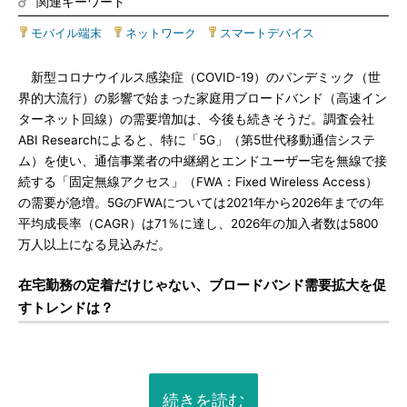
関連キーワード
モバイル端末
|
ネットワーク
|
スマートデバイス
新型コロナウイルス感染症（COVID-19）のパンデミック（世
界的大流行）の影響で始まった家庭用ブロードバンド（高速イン
ターネット回線）の需要増加は、今後も続きそうだ。調査会社
ABI Researchによると、特に「5G」（第5世代移動通信システ
ム）を使い、通信事業者の中継網とエンドユーザー宅を無線で接
続する「固定無線アクセス」（FWA：Fixed Wireless Access）
の需要が急増。5GのFWAについては2021年から2026年までの年
平均成長率（CAGR）は71％に達し、2026年の加入者数は5800
万人以上になる見込みだ。
在宅勤務の定着だけじゃない、ブロードバンド需要拡大を促
すトレンドは？
続きを読む