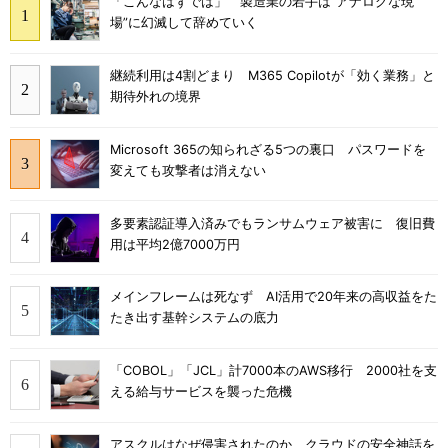
「こんなはずでは」 製造業の若手は“アナログな現
場”に幻滅して辞めていく
継続利用は4割どまり M365 Copilotが「効く業務」と
期待外れの境界
Microsoft 365の知られざる5つの裏口 パスワードを
変えても攻撃者は消えない
多要素認証導入済みでもランサムウェア被害に 復旧費
用は平均2億7000万円
メインフレームは死なず AI活用で20年来の高収益をた
たき出す基幹システムの底力
「COBOL」「JCL」計7000本のAWS移行 2000社を支
える給与サービスを襲った危機
アスクルはなぜ侵害されたのか クラウドの安全神話を