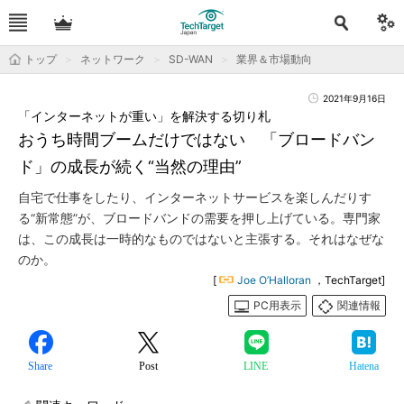
トップ
ネットワーク
SD-WAN
業界＆市場動向
2021年9月16日
「インターネットが重い」を解決する切り札
おうち時間ブームだけではない 「ブロードバン
ド」の成長が続く“当然の理由”
自宅で仕事をしたり、インターネットサービスを楽しんだりす
る“新常態”が、ブロードバンドの需要を押し上げている。専門家
は、この成長は一時的なものではないと主張する。それはなぜな
のか。
[
Joe O’Halloran
，TechTarget]
PC用表示
関連情報
Share
Post
LINE
Hatena