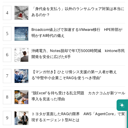
「身代金を支払う」以外のランサムウェア対策は本当に
あるのか？
Broadcom値上げで加速するVMware移行 HPE幹部が
明かすAI時代の備え
沖縄電力、Notes脱却で年1万5000時間減 kintone市民
開発を安全に広げた6手
【マンガ付き】ひとり情シス支援の第一人者が教え
る”中堅中小企業こそRAGを使うべき理由”
“脱Excel”を待ち受ける乱立問題 カカクコムが新ツール
導入を見送った理由
トヨタが直面したRAGの限界 AWS「AgentCore」で実
現するエージェント型AIとは