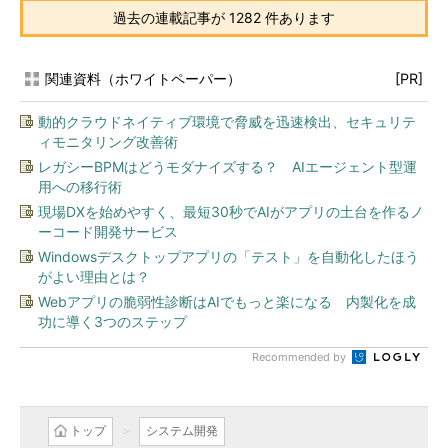
過去の連載記事が 1282 件あります
関連資料（ホワイトペーパー）
[PR]
動的クラウドネイティブ環境で脅威を迅速検出、セキュリテ
ィモニタリング改善術
レガシーBPMはどうモダナイズする？ AIエージェント型運
用への移行術
現場DXを始めやすく、最短30秒でAIがアプリの土台を作るノ
ーコード開発サービス
Windowsデスクトップアプリの「テスト」を自動化したほう
がよい理由とは？
Webアプリの脆弱性診断はAIでもっと楽になる 内製化を成
功に導く3つのステップ
Recommended by
トップ
システム開発