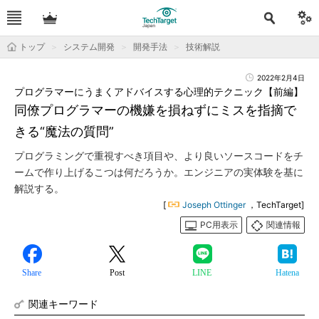
トップ
システム開発
開発手法
技術解説
2022年2月4日
プログラマーにうまくアドバイスする心理的テクニック【前編】
同僚プログラマーの機嫌を損ねずにミスを指摘で
きる“魔法の質問”
プログラミングで重視すべき項目や、より良いソースコードをチ
ームで作り上げるこつは何だろうか。エンジニアの実体験を基に
解説する。
[
Joseph Ottinger
，TechTarget]
PC用表示
関連情報
Share
Post
LINE
Hatena
関連キーワード