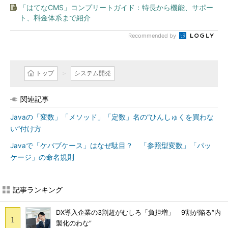
「はてなCMS」コンプリートガイド：特長から機能、サポー
ト、料金体系まで紹介
Recommended by
トップ
システム開発
関連記事
Javaの「変数」「メソッド」「定数」名の“ひんしゅくを買わな
い”付け方
Javaで「ケバブケース」はなぜ駄目？ 「参照型変数」「パッ
ケージ」の命名規則
記事ランキング
DX導入企業の3割超がむしろ「負担増」 9割が陥る“内
製化のわな”