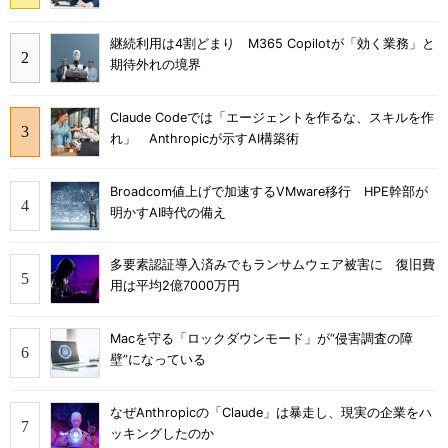
継続利用は4割どまり M365 Copilotが「効く業務」と
期待外れの境界
Claude Codeでは「エージェントを作るな、スキルを作
れ」 Anthropicが示すAI構築術
Broadcom値上げで加速するVMware移行 HPE幹部が
明かすAI時代の備え
多要素認証導入済みでもランサムウェア被害に 復旧費
用は平均2億7000万円
Macを守る「ロックダウンモード」が“侵害調査の障
壁”になっている
なぜAnthropicの「Claude」は暴走し、現実の企業をハ
ッキングしたのか