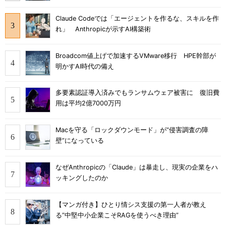
Claude Codeでは「エージェントを作るな、スキルを作
れ」 Anthropicが示すAI構築術
Broadcom値上げで加速するVMware移行 HPE幹部が
明かすAI時代の備え
多要素認証導入済みでもランサムウェア被害に 復旧費
用は平均2億7000万円
Macを守る「ロックダウンモード」が“侵害調査の障
壁”になっている
なぜAnthropicの「Claude」は暴走し、現実の企業をハ
ッキングしたのか
【マンガ付き】ひとり情シス支援の第一人者が教え
る”中堅中小企業こそRAGを使うべき理由”