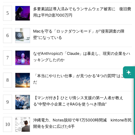
多要素認証導入済みでもランサムウェア被害に 復旧費
用は平均2億7000万円
Macを守る「ロックダウンモード」が“侵害調査の障
壁”になっている
なぜAnthropicの「Claude」は暴走し、現実の企業をハ
ッキングしたのか
「本当にやりたい仕事」が見つかる“4つの質問”はこれ
だ
【マンガ付き】ひとり情シス支援の第一人者が教え
る”中堅中小企業こそRAGを使うべき理由”
沖縄電力、Notes脱却で年1万5000時間減 kintone市民
開発を安全に広げた6手