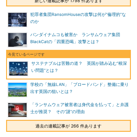
新しい連載記事が 1798 件あります
犯罪者集団RansomHouseの攻撃は何が“倫理的”な
のか
バンダイナムコも被害か ランサムウェア集団
BlackCatの「四重恐喝」攻撃とは？
サステナブルは苦難の道？ 英国が踏み込む“根深
い問題”とは？
学校の「無線LAN」「ブロードバンド」整備に乗り
出す英国の狙いとは？
「ランサムウェア被害者は身代金を払って」と弁護
士が推奨？ その“謎”の理由
過去の連載記事が 266 件あります