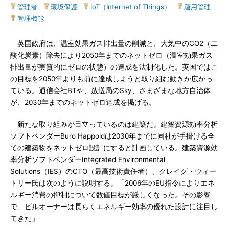
管理者
|
環境保護
|
IoT（Internet of Things）
|
運用管理
|
管理機能
英国政府は、温室効果ガス排出量の削減と、大気中のCO2（二
酸化炭素）除去により2050年までのネットゼロ（温室効果ガス
排出量が実質的にゼロの状態）の達成を法制化した。英国ではこ
の目標を2050年よりも前に達成しようと取り組む動きが広がっ
ている。通信会社BTや、放送局のSky、さまざまな地方自治体
が、2030年までのネットゼロ達成を掲げる。
新たな取り組みが目立っているのは建築だ。建築資源効率分析
ソフトベンダーBuro Happoldは2030年までに同社が手掛ける全
ての建築物をネットゼロ設計にすると計画している。建築資源効
率分析ソフトベンダーIntegrated Environmental
Solutions（IES）のCTO（最高技術責任者）、クレイグ・ウィー
トリー氏は次のように説明する。「2006年のEU指令によりエネ
ルギー消費の抑制について数値目標が厳しくなった。その影響
で、ビルオーナーは長らくエネルギー効率の優れた設計に注目し
てきた」