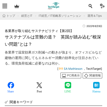
トップ
経営とIT
IT経営／IT戦略系ソリューション
運用＆Tips
2022年8月9日
各業界が取り組むサステナビリティ【第2回】
サステナブルは苦難の道？ 英国が踏み込む“根深
い問題”とは？
各業界で温室効果ガス削減への動きが強まり、オフィスビルなど
建物の運用に関してもエネルギー消費の効率化が注目されてい
る。環境負荷低減に必要なのは何か。
[
SA Mathieson
，TechTarget]
PC用表示
関連情報
Share
Post
LINE
Hatena
関連キーワード