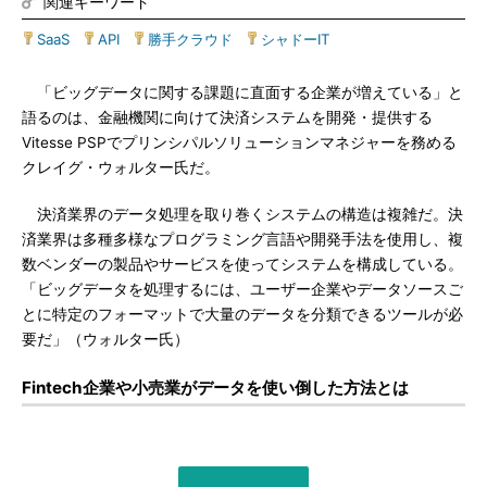
関連キーワード
SaaS
|
API
|
勝手クラウド
|
シャドーIT
「ビッグデータに関する課題に直面する企業が増えている」と
語るのは、金融機関に向けて決済システムを開発・提供する
Vitesse PSPでプリンシパルソリューションマネジャーを務める
クレイグ・ウォルター氏だ。
決済業界のデータ処理を取り巻くシステムの構造は複雑だ。決
済業界は多種多様なプログラミング言語や開発手法を使用し、複
数ベンダーの製品やサービスを使ってシステムを構成している。
「ビッグデータを処理するには、ユーザー企業やデータソースご
とに特定のフォーマットで大量のデータを分類できるツールが必
要だ」（ウォルター氏）
Fintech企業や小売業がデータを使い倒した方法とは