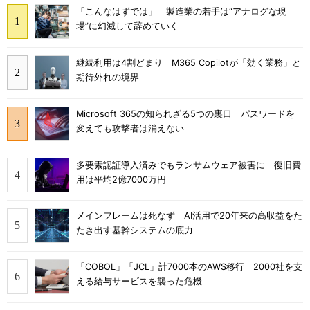
「こんなはずでは」 製造業の若手は“アナログな現
場”に幻滅して辞めていく
継続利用は4割どまり M365 Copilotが「効く業務」と
期待外れの境界
Microsoft 365の知られざる5つの裏口 パスワードを
変えても攻撃者は消えない
多要素認証導入済みでもランサムウェア被害に 復旧費
用は平均2億7000万円
メインフレームは死なず AI活用で20年来の高収益をた
たき出す基幹システムの底力
「COBOL」「JCL」計7000本のAWS移行 2000社を支
える給与サービスを襲った危機