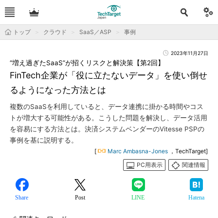
トップ
クラウド
SaaS／ASP
事例
2023年11月27日
“増え過ぎたSaaS”が招くリスクと解決策【第2回】
FinTech企業が「役に立たないデータ」を使い倒せ
るようになった方法とは
複数のSaaSを利用していると、データ連携に掛かる時間やコス
トが増大する可能性がある。こうした問題を解決し、データ活用
を容易にする方法とは。決済システムベンダーのVitesse PSPの
事例を基に説明する。
[
Marc Ambasna-Jones
，TechTarget]
PC用表示
関連情報
Share
Post
LINE
Hatena