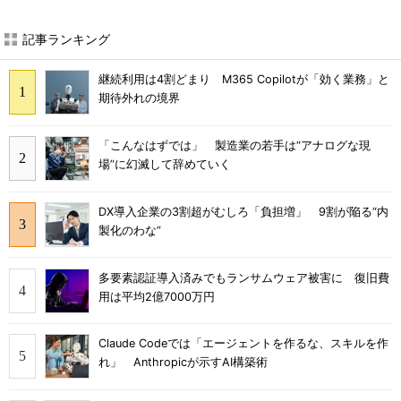
記事ランキング
継続利用は4割どまり M365 Copilotが「効く業務」と
期待外れの境界
「こんなはずでは」 製造業の若手は“アナログな現
場”に幻滅して辞めていく
DX導入企業の3割超がむしろ「負担増」 9割が陥る“内
製化のわな”
多要素認証導入済みでもランサムウェア被害に 復旧費
用は平均2億7000万円
Claude Codeでは「エージェントを作るな、スキルを作
れ」 Anthropicが示すAI構築術