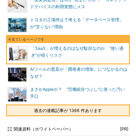
ドデバイスの利用実態にメス
トヨタの工場停止で考える「データベース管理」
が“甘くない”理由
「SaaS」が増えるのはなぜ駄目なのか “使い過
ぎ”が招くリスク
AIツールの普及が「開発者の増加」につながるのは
なぜ？
まさかAppleが？ “労働組合つぶし”に使った汚い
手口
過去の連載記事が 1366 件あります
関連資料（ホワイトペーパー）
[PR]