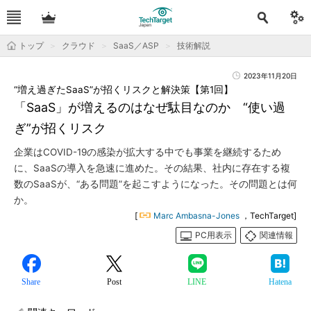
トップ
クラウド
SaaS／ASP
技術解説
2023年11月20日
“増え過ぎたSaaS”が招くリスクと解決策【第1回】
「SaaS」が増えるのはなぜ駄目なのか “使い過
ぎ”が招くリスク
企業はCOVID-19の感染が拡大する中でも事業を継続するため
に、SaaSの導入を急速に進めた。その結果、社内に存在する複
数のSaaSが、“ある問題”を起こすようになった。その問題とは何
か。
[
Marc Ambasna-Jones
，TechTarget]
PC用表示
関連情報
Share
Post
LINE
Hatena