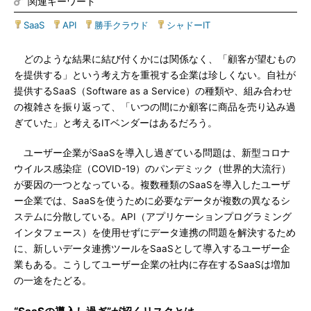
関連キーワード
SaaS
|
API
|
勝手クラウド
|
シャドーIT
どのような結果に結び付くかには関係なく、「顧客が望むもの
を提供する」という考え方を重視する企業は珍しくない。自社が
提供するSaaS（Software as a Service）の種類や、組み合わせ
の複雑さを振り返って、「いつの間にか顧客に商品を売り込み過
ぎていた」と考えるITベンダーはあるだろう。
ユーザー企業がSaaSを導入し過ぎている問題は、新型コロナ
ウイルス感染症（COVID-19）のパンデミック（世界的大流行）
が要因の一つとなっている。複数種類のSaaSを導入したユーザ
ー企業では、SaaSを使うために必要なデータが複数の異なるシ
ステムに分散している。API（アプリケーションプログラミング
インタフェース）を使用せずにデータ連携の問題を解決するため
に、新しいデータ連携ツールをSaaSとして導入するユーザー企
業もある。こうしてユーザー企業の社内に存在するSaaSは増加
の一途をたどる。