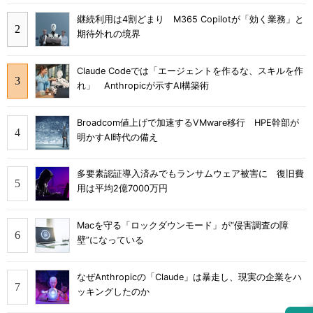
継続利用は4割どまり M365 Copilotが「効く業務」と
期待外れの境界
Claude Codeでは「エージェントを作るな、スキルを作
れ」 Anthropicが示すAI構築術
Broadcom値上げで加速するVMware移行 HPE幹部が
明かすAI時代の備え
多要素認証導入済みでもランサムウェア被害に 復旧費
用は平均2億7000万円
Macを守る「ロックダウンモード」が“侵害調査の障
壁”になっている
なぜAnthropicの「Claude」は暴走し、現実の企業をハ
ッキングしたのか