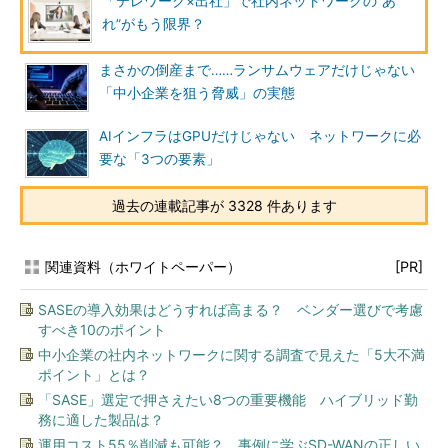
「テレワーク×出社」で社内ネットワークの“あ
れ”がもう限界？
まさかの倒産まで……ランサムウェアだけじゃない
「中小企業を狙う脅威」の実態
AIインフラはGPUだけじゃない ネットワークに必
要な「3つの要素」
過去の連載記事が 3328 件あります
関連資料（ホワイトペーパー）
[PR]
SASEの導入効果はどうすれば高まる？ ベンダー選びで考慮
すべき10のポイント
中小企業の社内ネットワークに関する調査で見えた「5大不満
ポイント」とは？
「SASE」選定で押さえたい8つの重要機能 ハイブリッド勤
務に適した製品は？
運用コスト55％削減も可能？ 事例に学ぶSD-WANの正しい