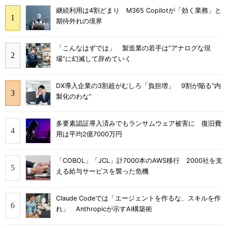
継続利用は4割どまり M365 Copilotが「効く業務」と
期待外れの境界
「こんなはずでは」 製造業の若手は“アナログな現
場”に幻滅して辞めていく
DX導入企業の3割超がむしろ「負担増」 9割が陥る“内
製化のわな”
多要素認証導入済みでもランサムウェア被害に 復旧費
用は平均2億7000万円
「COBOL」「JCL」計7000本のAWS移行 2000社を支
える給与サービスを襲った危機
Claude Codeでは「エージェントを作るな、スキルを作
れ」 Anthropicが示すAI構築術