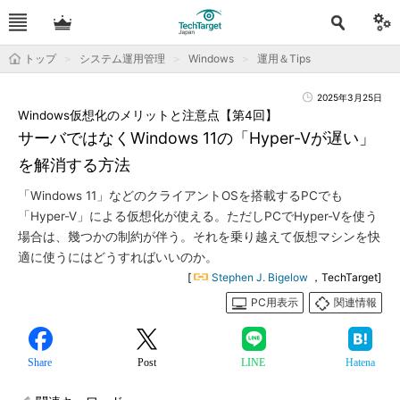
トップ
システム運用管理
Windows
運用＆Tips
2025年3月25日
Windows仮想化のメリットと注意点【第4回】
サーバではなくWindows 11の「Hyper-Vが遅い」
を解消する方法
「Windows 11」などのクライアントOSを搭載するPCでも
「Hyper-V」による仮想化が使える。ただしPCでHyper-Vを使う
場合は、幾つかの制約が伴う。それを乗り越えて仮想マシンを快
適に使うにはどうすればいいのか。
[
Stephen J. Bigelow
，TechTarget]
PC用表示
関連情報
Share
Post
LINE
Hatena