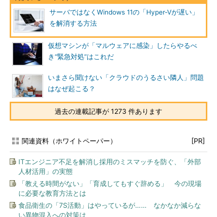
サーバではなくWindows 11の「Hyper-Vが遅い」
を解消する方法
仮想マシンが「マルウェアに感染」したらやるべ
き“緊急対処”はこれだ
いまさら聞けない「クラウドのうるさい隣人」問題
はなぜ起こる？
過去の連載記事が 1273 件あります
関連資料（ホワイトペーパー）
[PR]
ITエンジニア不足を解消し採用のミスマッチを防ぐ、「外部
人材活用」の実態
「教える時間がない」「育成してもすぐ辞める」 今の現場
に必要な教育方法とは
食品衛生の「7S活動」はやっているが…… なかなか減らな
い異物混入への対策は