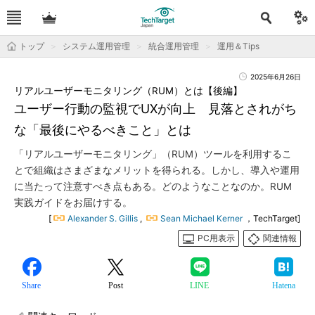
トップ
システム運用管理
統合運用管理
運用＆Tips
2025年6月26日
リアルユーザーモニタリング（RUM）とは【後編】
ユーザー行動の監視でUXが向上 見落とされがち
な「最後にやるべきこと」とは
「リアルユーザーモニタリング」（RUM）ツールを利用するこ
とで組織はさまざまなメリットを得られる。しかし、導入や運用
に当たって注意すべき点もある。どのようなことなのか。RUM
実践ガイドをお届けする。
[
Alexander S. Gillis
,
Sean Michael Kerner
，TechTarget]
PC用表示
関連情報
Share
Post
LINE
Hatena