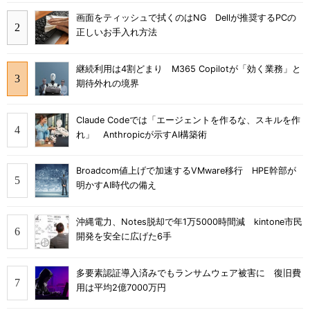
画面をティッシュで拭くのはNG Dellが推奨するPCの
正しいお手入れ方法
継続利用は4割どまり M365 Copilotが「効く業務」と
期待外れの境界
Claude Codeでは「エージェントを作るな、スキルを作
れ」 Anthropicが示すAI構築術
Broadcom値上げで加速するVMware移行 HPE幹部が
明かすAI時代の備え
沖縄電力、Notes脱却で年1万5000時間減 kintone市民
開発を安全に広げた6手
多要素認証導入済みでもランサムウェア被害に 復旧費
用は平均2億7000万円