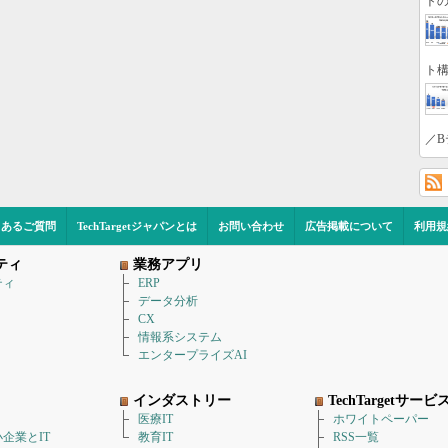
トの
ト構
／B
くあるご質問
TechTargetジャパンとは
お問い合わせ
広告掲載について
利用規
ティ
業務アプリ
ティ
ERP
データ分析
CX
情報系システム
エンタープライズAI
インダストリー
TechTargetサービ
医療IT
ホワイトペーパー
企業とIT
教育IT
RSS一覧