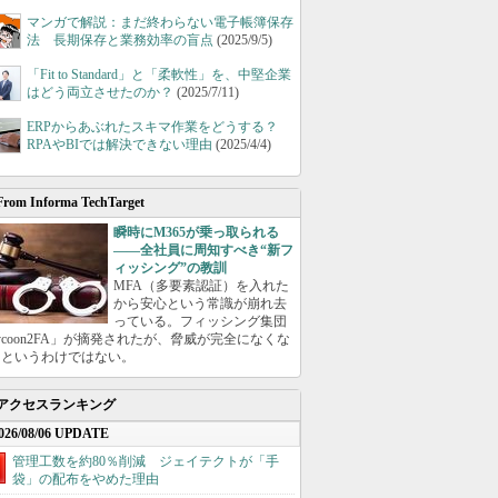
マンガで解説：まだ終わらない電子帳簿保存
法 長期保存と業務効率の盲点
(2025/9/5)
「Fit to Standard」と「柔軟性」を、中堅企業
はどう両立させたのか？
(2025/7/11)
ERPからあぶれたスキマ作業をどうする？
RPAやBIでは解決できない理由
(2025/4/4)
From Informa TechTarget
瞬時にM365が乗っ取られる
――全社員に周知すべき“新フ
ィッシング”の教訓
MFA（多要素認証）を入れた
から安心という常識が崩れ去
っている。フィッシング集団
ycoon2FA」が摘発されたが、脅威が完全になくな
たというわけではない。
アクセスランキング
026/08/06 UPDATE
管理工数を約80％削減 ジェイテクトが「手
袋」の配布をやめた理由