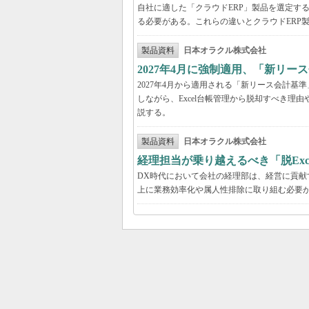
自社に適した「クラウドERP」製品を選定す
る必要がある。これらの違いとクラウドERP
製品資料
日本オラクル株式会社
2027年4月に強制適用、「新リ
2027年4月から適用される「新リース会計
しながら、Excel台帳管理から脱却すべき理
説する。
製品資料
日本オラクル株式会社
経理担当が乗り越えるべき「脱Exc
DX時代において会社の経理部は、経営に貢
上に業務効率化や属人性排除に取り組む必要が