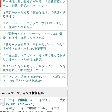
基本機能以外の見極めが重要 「経費精算シス
テム」刷新で確認すべきポイント
従業員が次々辞める「有害な職場」の残念すぎ
る共通点
国産ERPパッケージからクラウドERPへ移行、
原田伸銅所の取り組み
ERP選定ガイド：ユーザーレビューを基に機
能・利便性・満足度を徹底比較
「新リース会計基準」早わかりガイド：借り手
側が押さえるべき3つの重要事項
「口座振替」入門ガイド 導入前に知っておき
たい運用ハードルを徹底解説
経済の混乱を乗り越える、サプライチェーンを
強靭化するAI搭載型クラウドERP
不正とミスの温床は“秘伝のシート” 経理にお
けるExcel属人化への対処法は？
ITmedia マーケティング新着記事
「サイト内検索」＆「ライブチャット」売れ
筋TOP5（2025年5月）
今週は、サイト内検索ツールとライブチャッ