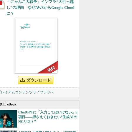
「にゃんこ大戦争」インフラ“大引っ越
し”の理由 なぜAWSからGoogle Cloud
に？
ダウンロード
 プレミアムコンテンツライブラリへ
＠IT eBook
ChatGPTに「入力してはいけない」5
項目――押さえておきたい“生成AIの
NGリスト”