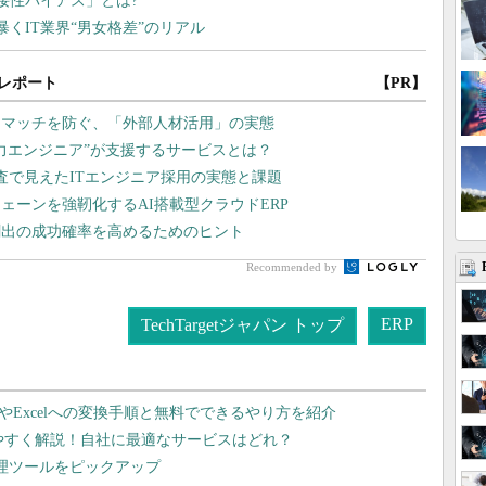
レポート
【PR】
スマッチを防ぐ、「外部人材活用」の実態
戦力エンジニア”が支援するサービスとは？
査で見えたITエンジニア採用の実態と課題
ェーンを強靭化するAI搭載型クラウドERP
創出の成功確率を高めるためのヒント
Recommended by
ERP
TechTargetジャパン トップ
dやExcelへの変換手順と無料でできるやり方を紹介
りやすく解説！自社に最適なサービスはどれ？
管理ツールをピックアップ