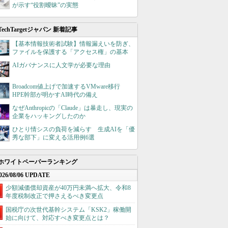
が示す“役割曖昧”の実態
TechTargetジャパン 新着記事
【基本情報技術者試験】情報漏えいを防ぎ、
ファイルを保護する「アクセス権」の基本
AIガバナンスに人文学が必要な理由
Broadcom値上げで加速するVMware移行
HPE幹部が明かすAI時代の備え
なぜAnthropicの「Claude」は暴走し、現実の
企業をハッキングしたのか
ひとり情シスの負荷を減らす 生成AIを「優
秀な部下」に変える活用例6選
ホワイトペーパーランキング
026/08/06 UPDATE
少額減価償却資産が40万円未満へ拡大、令和8
年度税制改正で押さえるべき変更点
国税庁の次世代基幹システム「KSK2」稼働開
始に向けて、対応すべき変更点とは？