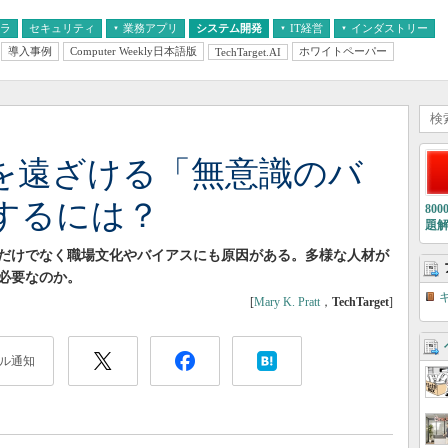
フラ
セキュリティ
業務アプリ
システム開発
IT経営
インダストリー
導入事例
Computer Weekly日本語版
ホワイトペーパー
TechTarget.AI
AI
経営とIT
医療IT
中堅・中小企業とIT
教育IT
】
性を遠ざける「無意識のバ
するには？
80
題
用だけでなく職場文化やバイアスにも原因がある。多様な人材が
必要なのか。
[
Mary K. Pratt
，
TechTarget
]
ル通知