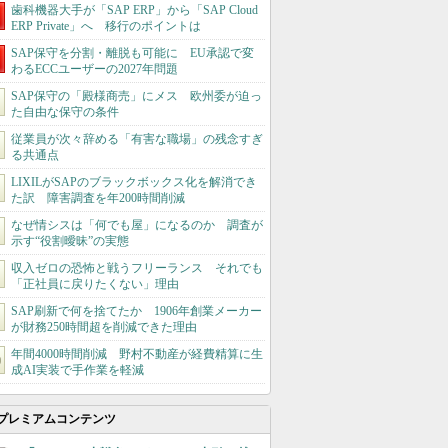
歯科機器大手が「SAP ERP」から「SAP Cloud
ERP Private」へ 移行のポイントは
SAP保守を分割・離脱も可能に EU承認で変
わるECCユーザーの2027年問題
SAP保守の「殿様商売」にメス 欧州委が迫っ
た自由な保守の条件
従業員が次々辞める「有害な職場」の残念すぎ
る共通点
LIXILがSAPのブラックボックス化を解消でき
た訳 障害調査を年200時間削減
なぜ情シスは「何でも屋」になるのか 調査が
示す“役割曖昧”の実態
収入ゼロの恐怖と戦うフリーランス それでも
「正社員に戻りたくない」理由
SAP刷新で何を捨てたか 1906年創業メーカー
が財務250時間超を削減できた理由
年間4000時間削減 野村不動産が経費精算に生
成AI実装で手作業を軽減
プレミアムコンテンツ