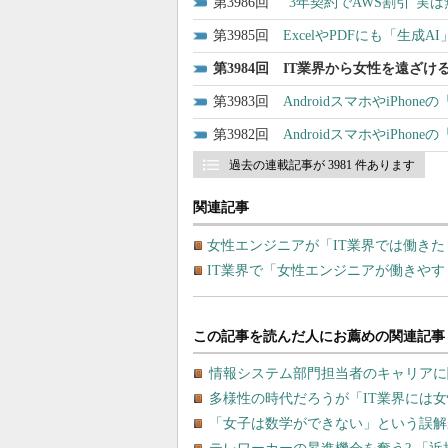
3986
“3年契約でAWS割引”
3985
ExcelやPDFにも「生成
3984
IT業界から女性を遠ざけ
3983
AndroidスマホやiPh
3982
AndroidスマホやiPh
過去の連載記事が 3981 件あります
関連記事
女性エンジニアが「IT業界では働き
IT業界で「女性エンジニアが働きや