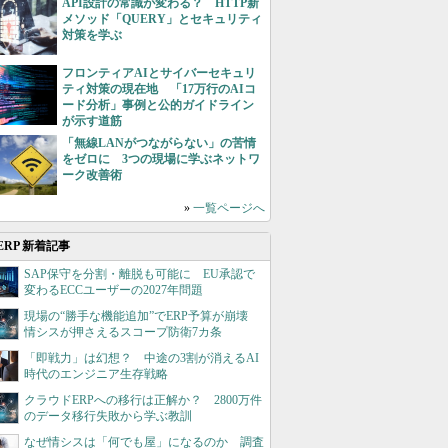
API設計の常識が変わる？ HTTP新
メソッド「QUERY」とセキュリティ
対策を学ぶ
フロンティアAIとサイバーセキュリ
ティ対策の現在地 「17万行のAIコ
ード分析」事例と公的ガイドライン
が示す道筋
「無線LANがつながらない」の苦情
をゼロに 3つの現場に学ぶネットワ
ーク改善術
»
一覧ページへ
ERP 新着記事
SAP保守を分割・離脱も可能に EU承認で
変わるECCユーザーの2027年問題
現場の“勝手な機能追加”でERP予算が崩壊
情シスが押さえるスコープ防衛7カ条
「即戦力」は幻想？ 中途の3割が消えるAI
時代のエンジニア生存戦略
クラウドERPへの移行は正解か？ 2800万件
のデータ移行失敗から学ぶ教訓
なぜ情シスは「何でも屋」になるのか 調査