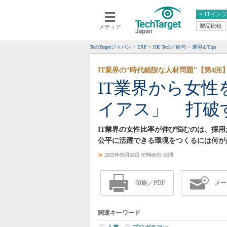
ITイン
製品比較
メディア
クラウド
エンタープライズ
ERP
仮想化
TechTargetジャパン
ERP
HR Tech／給与
運用＆Tips
データ分析
サーバ＆ストレージ
IT業界の“時代錯誤な人材問題”【第4回
CX
スマートモバイル
IT業界から女
情報系システム
ネットワーク
イアス」 打破
システム運用管理
IT業界の女性比率が伸び悩むのは、採
公平に活躍できる環境をつくるには何が
≫
2025年09月28日 07時00分 公開
印刷／PDF
メー
関連キーワード