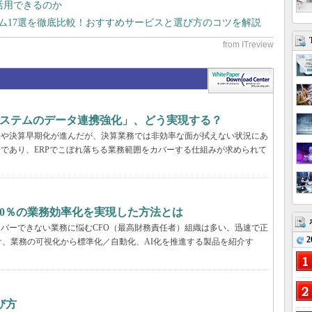
で活用できるのか
テム17選を徹底比較！おすすめサービスと選び方のコツを解説
システムのデータ連携強化」、どう実現する？
合や決算早期化が進んだが、決算業務では非効率な面が拭えない状況にあ
分であり、ERPでこぼれ落ちる業務範囲をカバーする仕組みが求められて
20％の業務効率化を実現した方法とは
カバーできない業務に悩むCFO（最高財務責任者）組織は多い。迅速で正
2
、業務の可視化から標準化／自動化、AI化を推進する製品を紹介す
び方