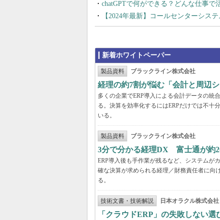
chatGPTで何ができる？どんな仕事
【2024年最新】コールセンターシス
新着ホワイトペーパー
製品資料
ブラックライン株式会社
経理の約7割が悩む「会計と周辺
多くの企業でERP導入による会計データの統
る。決算を効率化するにはERPだけでは不十
いる。
製品資料
ブラックライン株式会社
3分で分かる経理DX 富士通が約
ERP導入後も手作業が残るなど、システムが
確な決算が求められる経理／財務責任者に向け
る。
技術文書・技術解説
日本オラクル株式会社
「クラウドERP」の失敗しない選