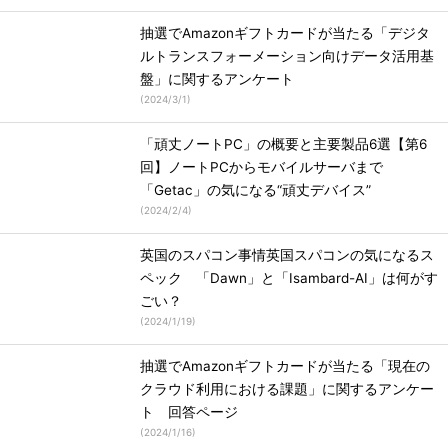
抽選でAmazonギフトカードが当たる「デジタ
ルトランスフォーメーション向けデータ活用基
盤」に関するアンケート
(
2024/3/1
)
「頑丈ノートPC」の概要と主要製品6選【第6
回】ノートPCからモバイルサーバまで
「Getac」の気になる“頑丈デバイス”
(
2024/2/4
)
英国のスパコン事情英国スパコンの気になるス
ペック 「Dawn」と「Isambard-AI」は何がす
ごい？
(
2024/1/19
)
抽選でAmazonギフトカードが当たる「現在の
クラウド利用における課題」に関するアンケー
ト 回答ページ
(
2024/1/16
)