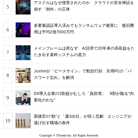
アスクルはなぜ侵害されたのか クラウドの安全神話を
崩す「例外」の正体
多要素認証導入済みでもランサムウェア被害に 復旧費
用は平均2億7000万円
メインフレームは死なず AI活用で20年来の高収益をた
たき出す基幹システムの底力
Joshinが「ピースサイン」で勤怠打刻 共用PCの「パ
スワード忘れ」を解消
DX導入企業の3割超がむしろ「負担増」 9割が陥る“内
製化のわな”
面接官の“勘”と「週3出社」が招く悲劇 エンジニアが
逃げ出す職場の条件
Copyright © ITmedia Inc. All Rights Reserved.