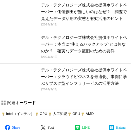
デル・テクノロジーズ株式会社提供ホワイトペ
ーパー：価値創出が難しいのはなぜ？ 調査で
見えたデータ活用の実態と有効活用のヒント
(
2024/3/13
)
デル・テクノロジーズ株式会社提供ホワイトペ
ーパー：本当に“使えるバックアップ”とは何な
のか？ 確実なデータ復旧のための要件
(
2024/3/13
)
デル・テクノロジーズ株式会社提供ホワイトペ
ーパー：クラウドビジネスを最適化、事例に学
ぶサブスク型インフラサービスの活用方法
(
2024/3/13
)
関連キーワード
Intel（インテル）
CPU
人工知能
GPU
AMD
Share
Post
LINE
Hatena