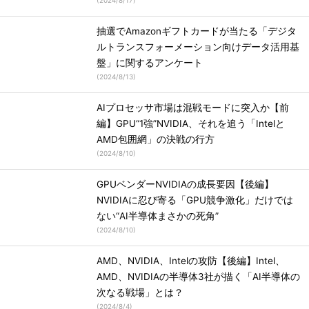
(
2024/8/17
)
抽選でAmazonギフトカードが当たる「デジタ
ルトランスフォーメーション向けデータ活用基
盤」に関するアンケート
(
2024/8/13
)
AIプロセッサ市場は混戦モードに突入か【前
編】GPU“1強”NVIDIA、それを追う「Intelと
AMD包囲網」の決戦の行方
(
2024/8/10
)
GPUベンダーNVIDIAの成長要因【後編】
NVIDIAに忍び寄る「GPU競争激化」だけでは
ない“AI半導体まさかの死角”
(
2024/8/10
)
AMD、NVIDIA、Intelの攻防【後編】Intel、
AMD、NVIDIAの半導体3社が描く「AI半導体の
次なる戦場」とは？
(
2024/8/4
)