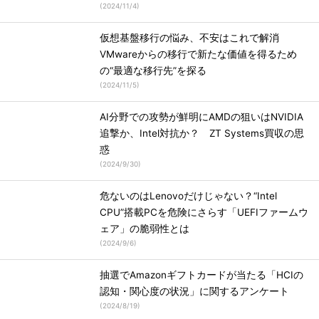
(
2024/11/4
)
仮想基盤移行の悩み、不安はこれで解消
VMwareからの移行で新たな価値を得るため
の“最適な移行先”を探る
(
2024/11/5
)
AI分野での攻勢が鮮明にAMDの狙いはNVIDIA
追撃か、Intel対抗か？ ZT Systems買収の思
惑
(
2024/9/30
)
危ないのはLenovoだけじゃない？“Intel
CPU”搭載PCを危険にさらす「UEFIファームウ
ェア」の脆弱性とは
(
2024/9/6
)
抽選でAmazonギフトカードが当たる「HCIの
認知・関心度の状況」に関するアンケート
(
2024/8/19
)