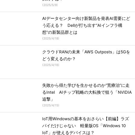
(
2025/5/9
)
AIデータセンター向け新製品を発表AI需要にど
う応える？ Dellが打ち出す“AIインフラ構
想”の新製品群とは
(
2025/4/18
)
クラウドRANの未来「AWS Outposts」は5Gを
どう変えるのか？
(
2025/4/16
)
失敗から得た学びを生かせるのか“荒療治”に走
るIntel AIチップ戦略の大転換で狙う「NVIDIA
追撃」
(
2025/4/15
)
IoT用Windowsの基本をおさらい【前編】ラズ
パイだけじゃない 軽量版OS「Windows 10
IoT」が使えるデバイスは？