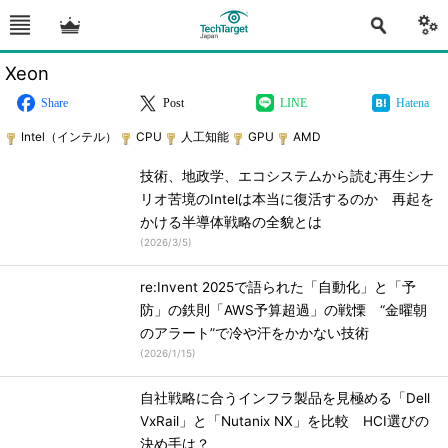
Xeon
Share
Post
LINE
Hatena
Intel（インテル）
CPU
人工知能
GPU
AMD
技術、地政学、エコシステムから読む再生シナ
リオ苦境のIntelは本当に復活するのか 再起を
かける半導体戦略の全貌とは
(
2026/3/5
)
re:Invent 2025で語られた「自動化」と「予
防」の鉄則「AWS予算超過」の戦慄 “金曜朝
のアラート”で冷や汗をかかない技術
(
2026/1/15
)
自社戦略に合うインフラ製品を見極める「Dell
VxRail」と「Nutanix NX」を比較 HCI選びの
決め手は？