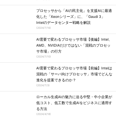
プロセッサから「AIの民主化」を支援AIに最適
化した「Xeonシリーズ」に、「Gaudi 3」
Intelのデータセンター戦略を解説
(
2024/7/16
)
AI需要で変わるプロセッサ市場【後編】Intel、
AMD、NVIDIAだけではない「混戦のプロセッ
サ市場」の行方
(
2024/7/10
)
AI需要で変わるプロセッサ市場【前編】Intelは
混戦の「サーバ向けプロセッサ」市場でどんな
進化を提案できるのか？
(
2024/7/3
)
ローカル生成AIの魅力に迫る中堅・中小企業が
低コスト、低工数で生成AIをビジネスに適用す
る方法
(
2024/4/18
)