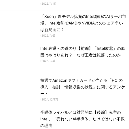
(
2025/4/11
)
「Xeon」新モデル拡充のIntel激戦のAIサーバ市
場、Intel攻勢でAMDやNVIDIAとのシェア争い
は新局面に？
(
2025/4/6
)
Intel衰退への道のり【前編】「Intel敗北」の原
因はやはりあれ？ なぜ王者は転落したのか
(
2025/2/4
)
抽選でAmazonギフトカードが当たる「HCIの
導入・検討・情報収集の状況」に関するアンケ
ート
(
2024/12/17
)
半導体ライバルとは対照的に【後編】赤字の
Intel、「売れないAI半導体」だけではない不振
の理由