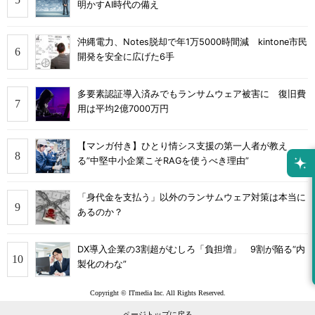
明かすAI時代の備え
沖縄電力、Notes脱却で年1万5000時間減 kintone市民
開発を安全に広げた6手
多要素認証導入済みでもランサムウェア被害に 復旧費
用は平均2億7000万円
【マンガ付き】ひとり情シス支援の第一人者が教え
る”中堅中小企業こそRAGを使うべき理由”
「身代金を支払う」以外のランサムウェア対策は本当に
あるのか？
DX導入企業の3割超がむしろ「負担増」 9割が陥る“内
製化のわな”
Copyright © ITmedia Inc. All Rights Reserved.
ページトップに戻る