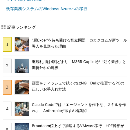
既存業務システムのWindows Azureへの移行
記事ランキング
“脱Excel”を待ち受ける乱立問題 カカクコムが新ツール
導入を見送った理由
継続利用は4割どまり M365 Copilotが「効く業務」と
期待外れの境界
画面をティッシュで拭くのはNG Dellが推奨するPCの
正しいお手入れ方法
Claude Codeでは「エージェントを作るな、スキルを作
れ」 Anthropicが示すAI構築術
Broadcom値上げで加速するVMware移行 HPE幹部が