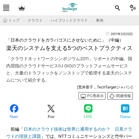
トップ
クラウド
ハイブリッドクラウド
事例
2011年3月22日
「日本のクラウドをガラパゴスにさせないために」（中編）
楽天のシステムを支える5つのベストプラクティス
「クラウドネットワークシンポジウム2011」リポートの中編。国
内屈指のクラウドサービスIIJ GIOのプラットフォームサービス
と、大量のトラフィックをノンストップで処理する楽天のシステ
ムについて紹介する。
[荒井亜子，TechTargetジャパン]
PC用表示
関連情報
Share
Post
LINE
Hatena
前編「
日本のクラウド技術は世界に通用するのか？ 日系クラ
ウドの現状と課題
」では、NTTコミュニケーションズと竹中パー