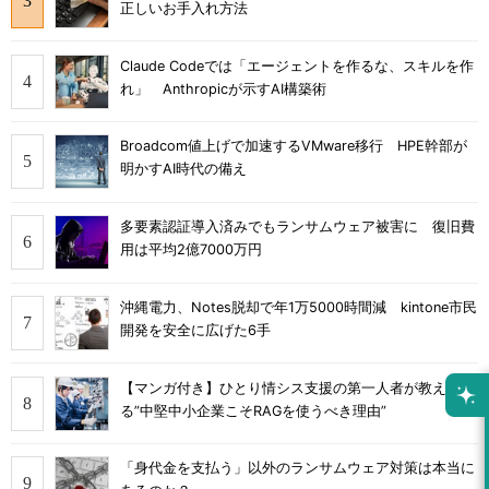
正しいお手入れ方法
Claude Codeでは「エージェントを作るな、スキルを作
れ」 Anthropicが示すAI構築術
Broadcom値上げで加速するVMware移行 HPE幹部が
明かすAI時代の備え
多要素認証導入済みでもランサムウェア被害に 復旧費
用は平均2億7000万円
沖縄電力、Notes脱却で年1万5000時間減 kintone市民
開発を安全に広げた6手
【マンガ付き】ひとり情シス支援の第一人者が教え
る”中堅中小企業こそRAGを使うべき理由”
「身代金を支払う」以外のランサムウェア対策は本当に