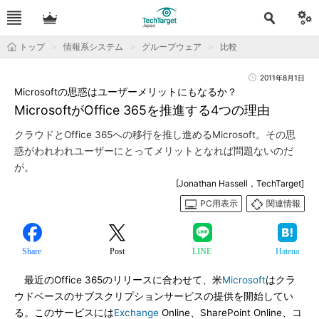
トップ
情報系システム
グループウェア
比較
2011年8月1日
Microsoftの思惑はユーザーメリットにもなるか？
MicrosoftがOffice 365を推進する4つの理由
クラウドとOffice 365への移行を推し進めるMicrosoft。その思
惑がわれわれユーザーにとってメリットとなれば問題ないのだ
が。
[Jonathan Hassell，TechTarget]
PC用表示
関連情報
Share
Post
LINE
Hatena
最近のOffice 365のリリースに合わせて、米
Microsoft
はクラ
ウドベースのサブスクリプションサービスの提供を開始してい
る。このサービスには
Exchange
Online、SharePoint Online、コ