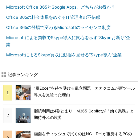
Microsoft Office 365とGoogle Apps、どちらがお得か？
Office 365の料金体系をめぐるIT管理者の不信感
Office 365の登場で変わるMicrosoftのライセンス制度
Microsoftによる買収でSkype導入に関心を示す“Skypeお断り”企
業
MicrosoftによるSkype買収に動揺を見せる“Skype導入”企業
記事ランキング
“脱Excel”を待ち受ける乱立問題 カカクコムが新ツール
導入を見送った理由
継続利用は4割どまり M365 Copilotが「効く業務」と
期待外れの境界
画面をティッシュで拭くのはNG Dellが推奨するPCの