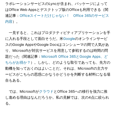
ラボレーションサービスのLyncが含まれ、パッケージによって
はOffice Web Appsとデスクトップ版のOfficeも利用できる（関
連記事：
Officeスイートだけじゃない！ Office 365のサービス
内容
）。
一見すると、これはプロダクティビティアプリケーションを手
に入れる手段として面白そうだ。米
Google
のオンラインサービ
スのGoogle AppsやGoogle Docsはコンシューマの間で人気があ
り、Microsoftが対抗サービスを用意して参戦するのは時間の問
題だった（関連記事：
Microsoft Office 365とGoogle Apps、ど
ちらがお得か？
）。しかし、どのような取引であっても、先方の
動機を知っておくのはよいことだ。それは、Microsoftの主力サ
ービスがこちらの思惑にかなうかどうかを判断する材料になる場
合もある。
では、Microsoftが
クラウド
とOffice 365への移行を強力に推
し進める理由はなんだろうか。私の見解では、次の4点に絞られ
る。