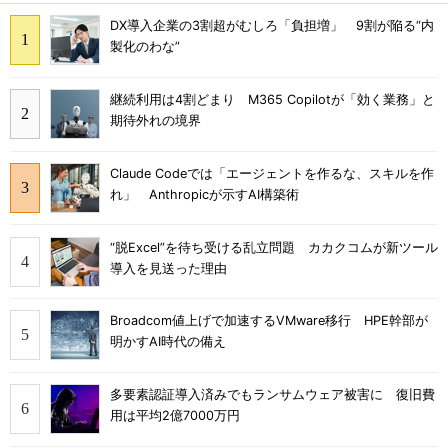
DX導入企業の3割超がむしろ「負担増」 9割が陥る“内
製化のわな”
継続利用は4割どまり M365 Copilotが「効く業務」と
期待外れの境界
Claude Codeでは「エージェントを作るな、スキルを作
れ」 Anthropicが示すAI構築術
“脱Excel”を待ち受ける乱立問題 カカクコムが新ツール
導入を見送った理由
Broadcom値上げで加速するVMware移行 HPE幹部が
明かすAI時代の備え
多要素認証導入済みでもランサムウェア被害に 復旧費
用は平均2億7000万円