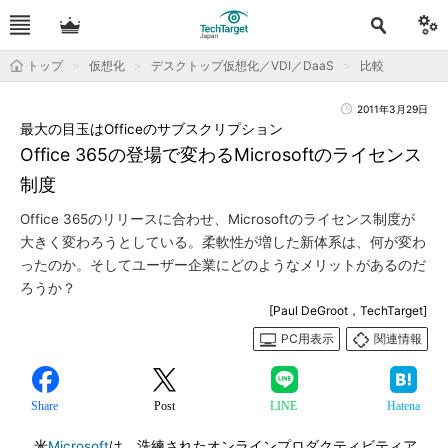
トップ
仮想化
デスクトップ仮想化／VDI／DaaS
比較
2011年3月29日
最大の目玉はOfficeのサブスクリプション
Office 365の登場で変わるMicrosoftのライセンス
制度
Office 365のリリースに合わせ、Microsoftのライセンス制度が
大きく変わろうとしている。柔軟性が増した新体系は、何が変わ
ったのか。そしてユーザー企業にどのようなメリットがあるのだ
ろうか？
[Paul DeGroot，TechTarget]
PC用表示
関連情報
Share
Post
LINE
Hatena
米
Microsoft
は、洗練されたオンラインプロダクティビティア