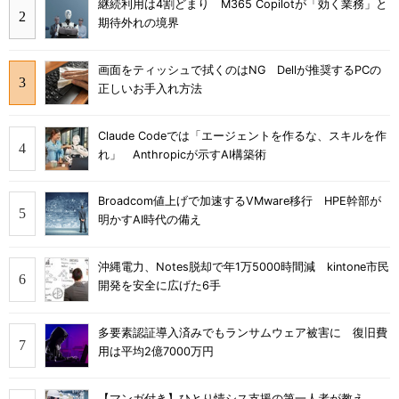
継続利用は4割どまり M365 Copilotが「効く業務」と
期待外れの境界
画面をティッシュで拭くのはNG Dellが推奨するPCの
正しいお手入れ方法
Claude Codeでは「エージェントを作るな、スキルを作
れ」 Anthropicが示すAI構築術
Broadcom値上げで加速するVMware移行 HPE幹部が
明かすAI時代の備え
沖縄電力、Notes脱却で年1万5000時間減 kintone市民
開発を安全に広げた6手
多要素認証導入済みでもランサムウェア被害に 復旧費
用は平均2億7000万円
【マンガ付き】ひとり情シス支援の第一人者が教え