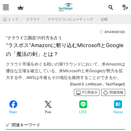
トップ
クラウド
クラウドコンピューティング
比較
2014年9月10日
“クラウド三国志”の行方を占う
“ラスボス”Amazonに斬り込むMicrosoftとGoogle
の「魔法の剣」とは？
クラウド市場をめぐる戦いの第1ラウンドにおいて、米Amazonは
優位な立場を確立している。米Microsoftと米Googleが勢力を拡
大する中、AWSは今後もその地位を維持することができるか。
[David S. Linthicum，TechTarget]
PC用表示
関連情報
Share
Post
LINE
Hatena
関連キーワード