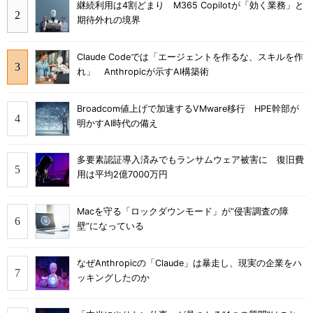
継続利用は4割どまり M365 Copilotが「効く業務」と
期待外れの境界
Claude Codeでは「エージェントを作るな、スキルを作
れ」 Anthropicが示すAI構築術
Broadcom値上げで加速するVMware移行 HPE幹部が
明かすAI時代の備え
多要素認証導入済みでもランサムウェア被害に 復旧費
用は平均2億7000万円
Macを守る「ロックダウンモード」が“侵害調査の障
壁”になっている
なぜAnthropicの「Claude」は暴走し、現実の企業をハ
ッキングしたのか