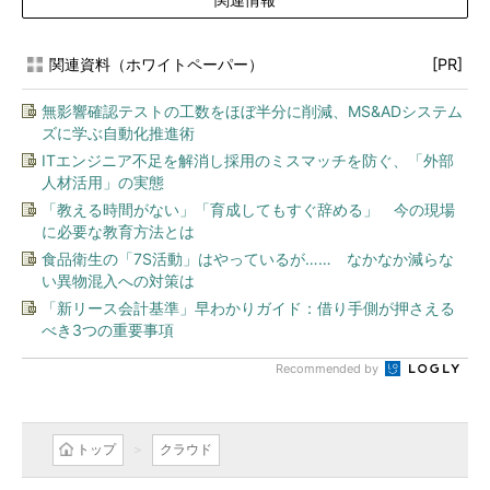
関連資料（ホワイトペーパー）
[PR]
無影響確認テストの工数をほぼ半分に削減、MS&ADシステム
ズに学ぶ自動化推進術
ITエンジニア不足を解消し採用のミスマッチを防ぐ、「外部
人材活用」の実態
「教える時間がない」「育成してもすぐ辞める」 今の現場
に必要な教育方法とは
食品衛生の「7S活動」はやっているが…… なかなか減らな
い異物混入への対策は
「新リース会計基準」早わかりガイド：借り手側が押さえる
べき3つの重要事項
Recommended by
トップ
クラウド