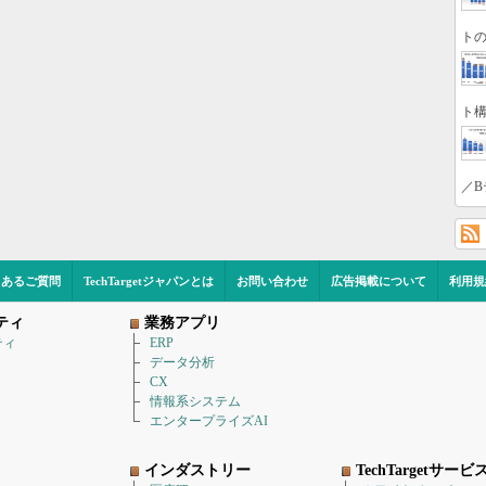
トの
ト構
／B
くあるご質問
TechTargetジャパンとは
お問い合わせ
広告掲載について
利用規
ティ
業務アプリ
ティ
ERP
データ分析
CX
情報系システム
エンタープライズAI
インダストリー
TechTargetサービ