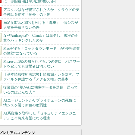
に 復旧費用は平均2億7000万円
アスクルはなぜ侵害されたのか クラウドの安
全神話を崩す「例外」の正体
満足度87%と28%を分ける「尊重」 情シスが
人材を手放さない条件
なぜAnthropicの「Claude」は暴走し、現実の企
業をハッキングしたのか
Macを守る「ロックダウンモード」が“侵害調査
の障壁”になっている
Microsoft 365の知られざる5つの裏口 パスワー
ドを変えても攻撃者は消えない
【基本情報技術者試験】情報漏えいを防ぎ、フ
ァイルを保護する「アクセス権」の基本
従業員の4割がAIに機密データを送信 送って
いるのはどんな人？
AIエージェントがサプライチェーンの死角に
情シスを襲う新種の脆弱性
AI系資格を取得した「セキュリティエンジニ
ア」こそ将来有望になる理由
プレミアムコンテンツ