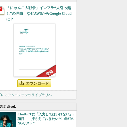
「にゃんこ大戦争」インフラ“大引っ越
し”の理由 なぜAWSからGoogle Cloud
に？
ダウンロード
 プレミアムコンテンツライブラリへ
＠IT eBook
ChatGPTに「入力してはいけない」5
項目――押さえておきたい“生成AIの
NGリスト”