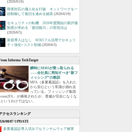
(2026/6/24)
障害対応の属人化を打破 ネットワークを一
括制御して復旧を速める秘策
(2026/6/19)
セキュリティの転機 2026年度開始の新評価
制度が求める「復旧能力」の実現法は
(2026/6/5)
新規導入はなし M365フル活用でセキュリ
ティ強化×コスト削減
(2026/6/3)
From Informa TechTarget
瞬時にM365が乗っ取られる
――全社員に周知すべき“新フ
ィッシング”の教訓
MFA（多要素認証）を入れた
から安心という常識が崩れ去
っている。フィッシング集団
ycoon2FA」が摘発されたが、脅威が完全になくな
たというわけではない。
アクセスランキング
026/08/07 UPDATE
多要素認証導入済みでもランサムウェア被害