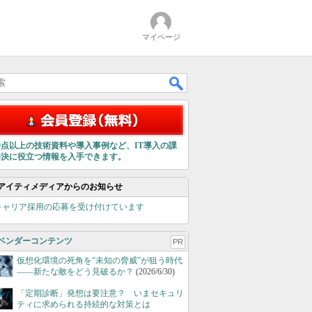
マイページ
00点以上の技術資料や導入事例など、IT導入の課
解決に役立つ情報を入手できます。
アイティメディアからのお知らせ
キャリア採用の応募を受け付けています
ベンダーコンテンツ
PR
仮想化環境の死角を“未知の脅威”が狙う時代
――新たな敵をどう見破るか？
(2026/6/30)
「定期診断」発想は要注意？ いまセキュリ
ティに求められる持続的な対策とは