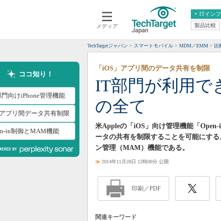
ITイン
製品比較
メディア
クラウド
エンタープライズ
ERP
仮想化
TechTargetジャパン
スマートモバイル
MDM／EMM
比
データ分析
サーバ＆ストレージ
「iOS」アプリ間のデータ共有を制限
CX
スマートモバイル
ココ知り！
IT部門が利用できる
情報系システム
ネットワーク
部門向けiPhone管理機能
の全て
システム運用管理
OSアプリ間データ共有制限
米Appleの「iOS」向け管理機能「Op
en-in制御とMAM機能
ータの共有を制限することを可能にする
ン管理（MAM）機能である。
≫
2014年11月28日 12時00分 公開
印刷／PDF
関連キーワード