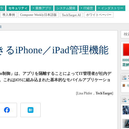
フラ
セキュリティ
業務アプリ
システム開発
IT経営
インダストリー
導入事例
Computer Weekly日本語版
ホワイトペーパー
TechTarget.AI
AI
経営とIT
医療IT
中堅・中小企業とIT
教育IT
較
iPhone／iPad管理機能
80
題
en-in制御」は、アプリを隔離することによってIT管理者が社内デ
。これはiOSに組み込まれた基本的なモバイルアプリケーショ
[Lisa Phifer，
TechTarget
]