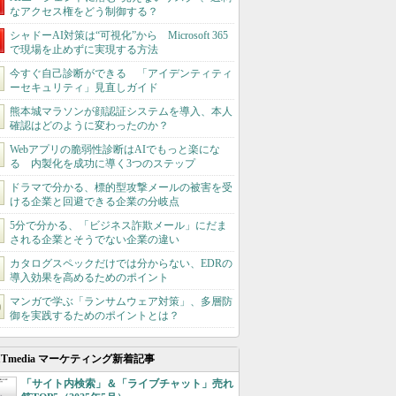
なアクセス権をどう制御する？
シャドーAI対策は“可視化”から Microsoft 365
で現場を止めずに実現する方法
今すぐ自己診断ができる 「アイデンティティ
ーセキュリティ」見直しガイド
熊本城マラソンが顔認証システムを導入、本人
確認はどのように変わったのか？
Webアプリの脆弱性診断はAIでもっと楽にな
る 内製化を成功に導く3つのステップ
ドラマで分かる、標的型攻撃メールの被害を受
ける企業と回避できる企業の分岐点
5分で分かる、「ビジネス詐欺メール」にだま
される企業とそうでない企業の違い
カタログスペックだけでは分からない、EDRの
導入効果を高めるためのポイント
マンガで学ぶ「ランサムウェア対策」、多層防
御を実践するためのポイントとは？
ITmedia マーケティング新着記事
「サイト内検索」＆「ライブチャット」売れ