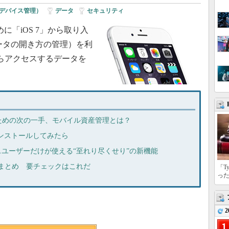
ルデバイス管理）
|
データ
|
セキュリティ
に「iOS 7」から取り入
データの開き方の管理）を利
からアクセスするデータを
ための次の一手、モバイル資産管理とは？
.1をインストールしてみたら
ビジネスユーザーだけが使える“至れり尽くせり”の新機能
能まとめ 要チェックはこれだ
「T
っ
2