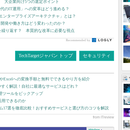
 大企業向け5つの選定ポイント
代のIT運用」への変革はどう進める？
型エンタープライズアーキテクチャ」とは？
プリ開発や働き方はどう変わったのか？
”を繰り返す？ 本質的な改革に必要な視点
Recommended by
TechTargetジャパン トップ
セキュリティ
dやExcelへの変換手順と無料でできるやり方を紹介
りやすく解説！自社に最適なサービスはどれ？
管理ツールをピックアップ
で活用できるのか
テム17選を徹底比較！おすすめサービスと選び方のコツを解説