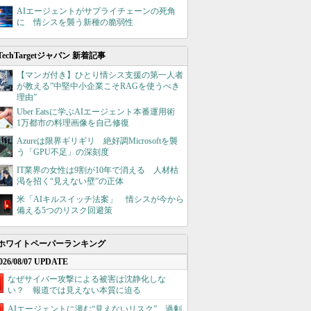
AIエージェントがサプライチェーンの死角
に 情シスを襲う新種の脆弱性
TechTargetジャパン 新着記事
【マンガ付き】ひとり情シス支援の第一人者
が教える”中堅中小企業こそRAGを使うべき
理由”
Uber Eatsに学ぶAIエージェント本番運用術
1万都市の料理画像を自己修復
Azureは限界ギリギリ 絶好調Microsoftを襲
う「GPU不足」の深刻度
IT業界の女性は9割が10年で消える 人材枯
渇を招く“見えない壁”の正体
米「AIキルスイッチ法案」 情シスが今から
備える5つのリスク回避策
ホワイトペーパーランキング
026/08/07 UPDATE
なぜサイバー攻撃による被害は沈静化しな
い？ 報道では見えない本質に迫る
AIエージェントに潜む“見えないリスク”、過剰