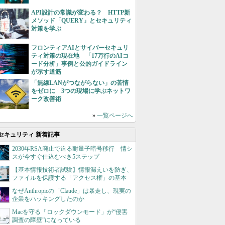
API設計の常識が変わる？ HTTP新
メソッド「QUERY」とセキュリティ
対策を学ぶ
フロンティアAIとサイバーセキュリ
ティ対策の現在地 「17万行のAIコ
ード分析」事例と公的ガイドライン
が示す道筋
「無線LANがつながらない」の苦情
をゼロに 3つの現場に学ぶネットワ
ーク改善術
»
一覧ページへ
セキュリティ 新着記事
2030年RSA廃止で迫る耐量子暗号移行 情シ
スが今すぐ仕込むべき5ステップ
【基本情報技術者試験】情報漏えいを防ぎ、
ファイルを保護する「アクセス権」の基本
なぜAnthropicの「Claude」は暴走し、現実の
企業をハッキングしたのか
Macを守る「ロックダウンモード」が“侵害
調査の障壁”になっている