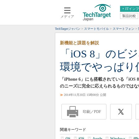
ITイン
製品比較
メディア
クラウド
エンタープライズ
ERP
仮想化
TechTargetジャパン
スマートモバイル
スマートフォン
データ分析
サーバ＆ストレージ
新機能と課題を解説
CX
スマートモバイル
「iOS 8」のビ
情報系システム
ネットワーク
環境でやっぱり
システム運用管理
「iPhone 6」にも搭載されている「i
のニーズに完全に応えられるものではな
≫
2014年11月20日 15時00分 公開
印刷／PDF
関連キーワード
OS
|
iOS
|
Apple
|
Windows
|
iPh