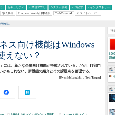
フラ
セキュリティ
業務アプリ
システム開発
IT経営
インダストリー
導入事例
Computer Weekly日本語版
ホワイトペーパー
TechTarget.AI
AI
経営とIT
医療IT
中堅・中小企業とIT
教育IT
製品解説
ジネス向け機能はWindows
使えない？
80
題
OS 8」には、新たな企業向け機能が搭載されている。だが、IT部門
いかもしれない。新機能の紹介とその課題点を整理する。
[Ryan McLaughlin，
TechTarget
]
one
|
MDM（モバイルデバイス管理）
|
スマートデバイス