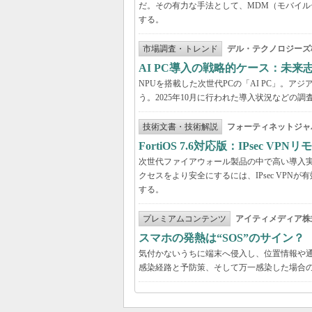
だ。その有力な手法として、MDM（モバイル
する。
市場調査・トレンド
デル・テクノロジーズ
AI PC導入の戦略的ケース：未
NPUを搭載した次世代PCの「AI PC」。
う。2025年10月に行われた導入状況など
技術文書・技術解説
フォーティネットジャ
FortiOS 7.6対応版：IPsec 
次世代ファイアウォール製品の中で高い導入実績を
クセスをより安全にするには、IPsec VPNが有効
する。
プレミアムコンテンツ
アイティメディア株
スマホの発熱は“SOS”のサイン
気付かないうちに端末へ侵入し、位置情報や
感染経路と予防策、そして万一感染した場合