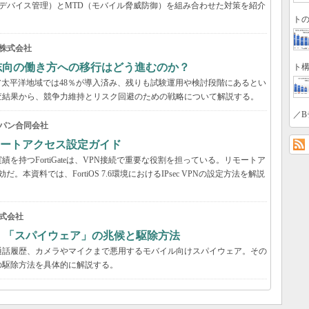
デバイス管理）とMTD（モバイル脅威防御）を組み合わせた対策を紹介
トの
株式会社
来志向の働き方への移行はどう進むのか？
ト構
アジア太平洋地域では48％が導入済み、残りも試験運用や検討段階にあるとい
の調査結果から、競争力維持とリスク回避のための戦略について解説する。
／B
パン合同会社
VPNリモートアクセス設定ガイド
持つFortiGateは、VPN接続で重要な役割を担っている。リモートア
だ。本資料では、FortiOS 7.6環境におけるIPsec VPNの設定方法を解説
式会社
？ 「スパイウェア」の兆候と駆除方法
通話履歴、カメラやマイクまで悪用するモバイル向けスパイウェア。その
の駆除方法を具体的に解説する。