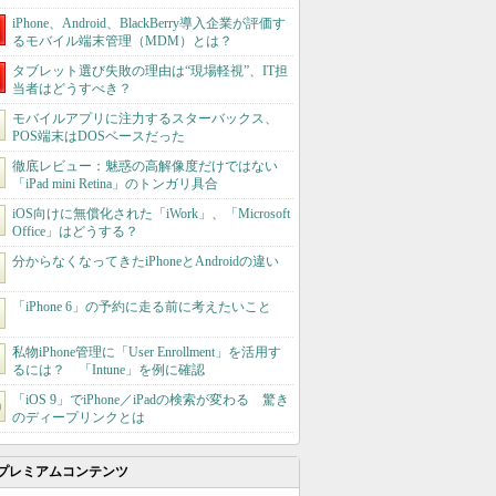
iPhone、Android、BlackBerry導入企業が評価す
るモバイル端末管理（MDM）とは？
タブレット選び失敗の理由は“現場軽視”、IT担
当者はどうすべき？
モバイルアプリに注力するスターバックス、
POS端末はDOSベースだった
徹底レビュー：魅惑の高解像度だけではない
「iPad mini Retina」のトンガリ具合
iOS向けに無償化された「iWork」、「Microsoft
Office」はどうする？
分からなくなってきたiPhoneとAndroidの違い
「iPhone 6」の予約に走る前に考えたいこと
私物iPhone管理に「User Enrollment」を活用す
るには？ 「Intune」を例に確認
「iOS 9」でiPhone／iPadの検索が変わる 驚き
のディープリンクとは
プレミアムコンテンツ