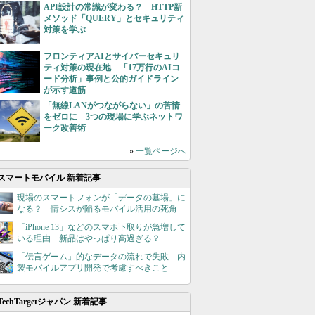
API設計の常識が変わる？ HTTP新
メソッド「QUERY」とセキュリティ
対策を学ぶ
フロンティアAIとサイバーセキュリ
ティ対策の現在地 「17万行のAIコ
ード分析」事例と公的ガイドライン
が示す道筋
「無線LANがつながらない」の苦情
をゼロに 3つの現場に学ぶネットワ
ーク改善術
»
一覧ページへ
スマートモバイル 新着記事
現場のスマートフォンが「データの墓場」に
なる？ 情シスが陥るモバイル活用の死角
「iPhone 13」などのスマホ下取りが急増して
いる理由 新品はやっぱり高過ぎる？
「伝言ゲーム」的なデータの流れで失敗 内
製モバイルアプリ開発で考慮すべきこと
TechTargetジャパン 新着記事