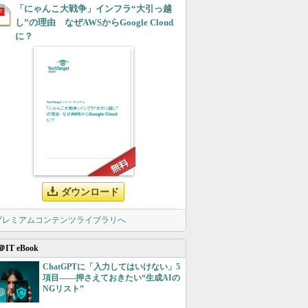
「にゃんこ大戦争」インフラ“大引っ越
し”の理由 なぜAWSからGoogle Cloud
に？
ダウンロード
 プレミアムコンテンツライブラリへ
＠IT eBook
ChatGPTに「入力してはいけない」5
項目――押さえておきたい“生成AIの
NGリスト”