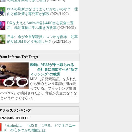
の両立を実現できた理由
(2024/12/25)
PBXの刷新はなぜうまくいかないのか？ 理
由と解決策を専門家が解説
(2024/11/22)
DXを支えるAndroid端末4400台を安全に運
用、鴻池運輸に学ぶ働き方改革
(2024/10/31)
日本生命が全営業職員にスマホを配布 効率
的なMDMをどう実現した？
(2023/12/15)
From Informa TechTarget
瞬時にM365が乗っ取られる
――全社員に周知すべき“新フ
ィッシング”の教訓
MFA（多要素認証）を入れた
から安心という常識が崩れ去
っている。フィッシング集団
ycoon2FA」が摘発されたが、脅威が完全になくな
たというわけではない。
アクセスランキング
026/08/06 UPDATE
「Android L」「iOS 8」に見る、ビジネスユー
ザーの心をつかむ機能とは