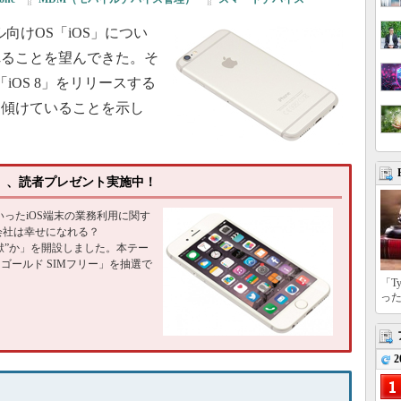
ル向けOS「iOS」につい
れることを望んできた。そ
「iOS 8」をリリースする
を傾けていることを示し
Mフリー」、読者プレゼント実施中！
ad」といったiOS端末の業務利用に関す
で会社は幸せになれる？
か“地獄”か」を開設しました。本テー
GB ゴールド SIMフリー」を抽選で
「T
っ
2