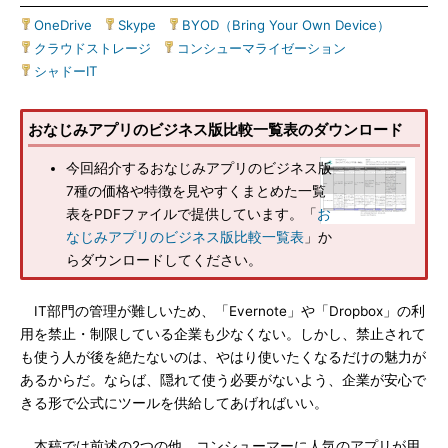
OneDrive
|
Skype
|
BYOD（Bring Your Own Device）
|
クラウドストレージ
|
コンシューマライゼーション
|
シャドーIT
おなじみアプリのビジネス版比較一覧表のダウンロード
今回紹介するおなじみアプリのビジネス版
7種の価格や特徴を見やすくまとめた一覧
表をPDFファイルで提供しています。「
お
なじみアプリのビジネス版比較一覧表
」か
らダウンロードしてください。
IT部門の管理が難しいため、「Evernote」や「Dropbox」の利
用を禁止・制限している企業も少なくない。しかし、禁止されて
も使う人が後を絶たないのは、やはり使いたくなるだけの魅力が
あるからだ。ならば、隠れて使う必要がないよう、企業が安心で
きる形で公式にツールを供給してあげればいい。
本稿では前述の2つの他、コンシューマーに人気のアプリが用