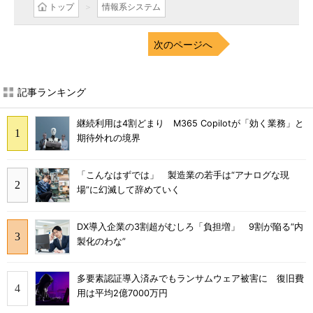
トップ
情報系システム
次のページへ
記事ランキング
継続利用は4割どまり M365 Copilotが「効く業務」と
期待外れの境界
「こんなはずでは」 製造業の若手は“アナログな現
場”に幻滅して辞めていく
DX導入企業の3割超がむしろ「負担増」 9割が陥る“内
製化のわな”
多要素認証導入済みでもランサムウェア被害に 復旧費
用は平均2億7000万円