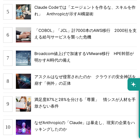
Claude Codeでは「エージェントを作るな、スキルを作
れ」 Anthropicが示すAI構築術
「COBOL」「JCL」計7000本のAWS移行 2000社を支
える給与サービスを襲った危機
Broadcom値上げで加速するVMware移行 HPE幹部が
明かすAI時代の備え
アスクルはなぜ侵害されたのか クラウドの安全神話を
崩す「例外」の正体
満足度87%と28%を分ける「尊重」 情シスが人材を手
放さない条件
なぜAnthropicの「Claude」は暴走し、現実の企業をハ
ッキングしたのか