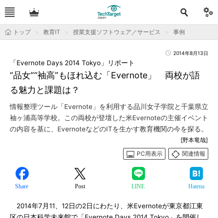
トップ
教育IT
授業支援ソフトウェア／サービス
事例
2014年8月13日
「Evernote Days 2014 Tokyo」リポート
“品女”“袖高”もほれ込む「Evernote」 両校が語
る魅力と課題は？
情報整理ツール「Evernote」を利用する品川女子学院と千葉県立
袖ヶ浦高等学校。この両校が登壇した米Evernoteの主催イベント
の内容を基に、EvernoteなどのITを生かす教育機関の今を探る。
[野本竜哉]
PC用表示
関連情報
Share
Post
LINE
Hatena
2014年7月11、12日の2日にわたり、米Evernoteが東京都江東
区の日本科学未来館で「Evernote Days 2014 Tokyo」を開催し