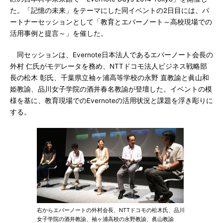
た。「記憶の未来」をテーマにした同イベントの2日目には、パ
ートナーセッションとして「教育とエバーノート～高校現場での
活用事例と提言～」を催した。
同セッションは、Evernote日本法人であるエバーノート会長の
外村 仁氏がモデレータを務め、NTTドコモ法人ビジネス戦略部
長の松木 彰氏、千葉県立袖ヶ浦高等学校の永野 直教諭と眞山和
姫教諭、品川女子学院の酒井春名教諭が登壇した。イベントの模
様を基に、教育現場でのEvernoteの活用状況と課題を浮き彫りに
する。
右からエバーノートの外村会長、NTTドコモの松木氏、品川
女子学院の酒井教諭、袖ヶ浦高校の永野教諭、眞山教諭