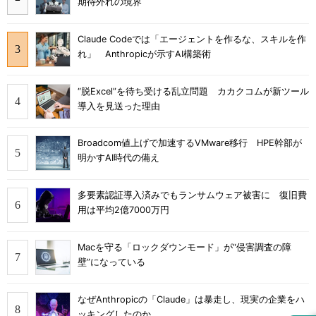
期待外れの境界
Claude Codeでは「エージェントを作るな、スキルを作
れ」 Anthropicが示すAI構築術
“脱Excel”を待ち受ける乱立問題 カカクコムが新ツール
導入を見送った理由
Broadcom値上げで加速するVMware移行 HPE幹部が
明かすAI時代の備え
多要素認証導入済みでもランサムウェア被害に 復旧費
用は平均2億7000万円
Macを守る「ロックダウンモード」が“侵害調査の障
壁”になっている
なぜAnthropicの「Claude」は暴走し、現実の企業をハ
ッキングしたのか