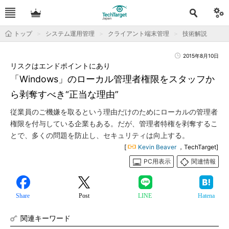
トップ
システム運用管理
クライアント端末管理
技術解説
2015年8月10日
リスクはエンドポイントにあり
「Windows」のローカル管理者権限をスタッフか
ら剥奪すべき“正当な理由”
従業員のご機嫌を取るという理由だけのためにローカルの管理者
権限を付与している企業もある。だが、管理者特権を剥奪するこ
とで、多くの問題を防止し、セキュリティは向上する。
[
Kevin Beaver
，TechTarget]
PC用表示
関連情報
Share
Post
LINE
Hatena
関連キーワード