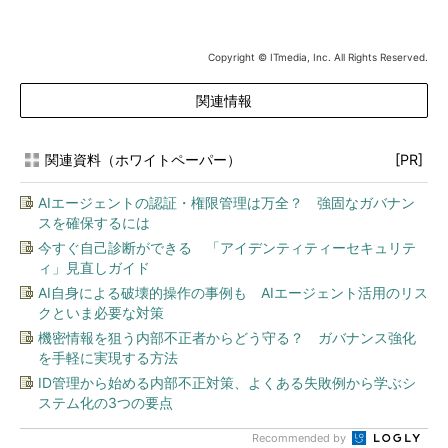
Copyright © ITmedia, Inc. All Rights Reserved.
関連情報
関連資料（ホワイトペーパー）
[PR]
AIエージェントの認証・権限管理は万全？ 強固なガバナン
スを確保するには
今すぐ自己診断ができる 「アイデンティティーセキュリテ
ィ」見直しガイド
AI自身による破壊的操作の事例も AIエージェント活用のリス
クといま必要な対策
機密情報を狙う内部不正者からどう守る？ ガバナンス強化
を手軽に実現する方法
ID管理から始める内部不正対策、よくある失敗例から学ぶシ
ステム化の3つの要点
Recommended by