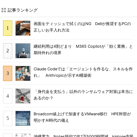
記事ランキング
画面をティッシュで拭くのはNG Dellが推奨するPCの
正しいお手入れ方法
継続利用は4割どまり M365 Copilotが「効く業務」と
期待外れの境界
Claude Codeでは「エージェントを作るな、スキルを作
れ」 Anthropicが示すAI構築術
「身代金を支払う」以外のランサムウェア対策は本当に
あるのか？
Broadcom値上げで加速するVMware移行 HPE幹部が
明かすAI時代の備え
沖縄電力、Notes脱却で年1万5000時間減 kintone市民