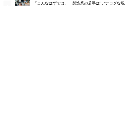
「こんなはずでは」 製造業の若手は“アナログな現
場”に幻滅して辞めていく
DX導入企業の3割超がむしろ「負担増」 9割が陥る“内
製化のわな”
多要素認証導入済みでもランサムウェア被害に 復旧費
用は平均2億7000万円
Claude Codeでは「エージェントを作るな、スキルを作
れ」 Anthropicが示すAI構築術
Broadcom値上げで加速するVMware移行 HPE幹部が
明かすAI時代の備え
「COBOL」「JCL」計7000本のAWS移行 2000社を支
える給与サービスを襲った危機