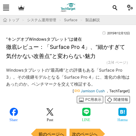
トップ
システム運用管理
Surface
製品解説
2015年12月12日
“キングオブWindowsタブレット”は健在
徹底レビュー：「Surface Pro 4」、“細かすぎて
気付かない改善点”と変わらない魅力
（2/4 ページ）
Windowsタブレットの“最高峰”との評価もある「Surface Pro
3」。その後継モデルとなる「Surface Pro 4」に、進化の余地は
あったのか。ベンチマークを交えて検証する。
[
Jamison Cush
，TechTarget]
PC用表示
関連情報
Share
Post
LINE
Hatena
前のページへ
次のページへ