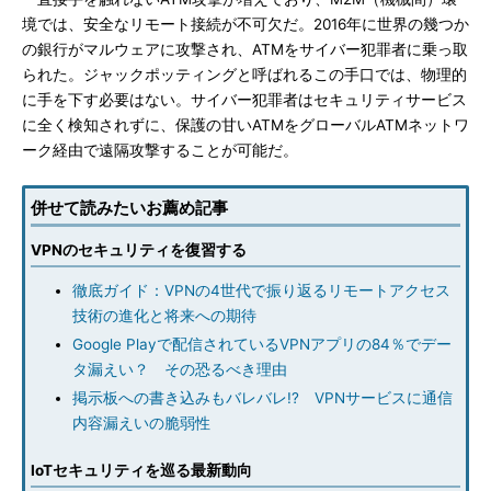
境では、安全なリモート接続が不可欠だ。2016年に世界の幾つか
の銀行がマルウェアに攻撃され、ATMをサイバー犯罪者に乗っ取
られた。ジャックポッティングと呼ばれるこの手口では、物理的
に手を下す必要はない。サイバー犯罪者はセキュリティサービス
に全く検知されずに、保護の甘いATMをグローバルATMネットワ
ーク経由で遠隔攻撃することが可能だ。
併せて読みたいお薦め記事
VPNのセキュリティを復習する
徹底ガイド：VPNの4世代で振り返るリモートアクセス
技術の進化と将来への期待
Google Playで配信されているVPNアプリの84％でデー
タ漏えい？ その恐るべき理由
掲示板への書き込みもバレバレ!? VPNサービスに通信
内容漏えいの脆弱性
IoTセキュリティを巡る最新動向