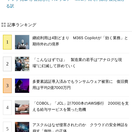
る訳
記事ランキング
継続利用は4割どまり M365 Copilotが「効く業務」と
期待外れの境界
「こんなはずでは」 製造業の若手は“アナログな現
場”に幻滅して辞めていく
多要素認証導入済みでもランサムウェア被害に 復旧費
用は平均2億7000万円
「COBOL」「JCL」計7000本のAWS移行 2000社を支
える給与サービスを襲った危機
アスクルはなぜ侵害されたのか クラウドの安全神話を
崩す「例外」の正体