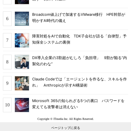
Broadcom値上げで加速するVMware移行 HPE幹部が
明かすAI時代の備え
障害対処をAIで自動化 TDK子会社が語る「自律型」予
知保全システムの裏側
DX導入企業の3割超がむしろ「負担増」 9割が陥る“内
製化のわな”
Claude Codeでは「エージェントを作るな、スキルを作
れ」 Anthropicが示すAI構築術
Microsoft 365の知られざる5つの裏口 パスワードを
変えても攻撃者は消えない
Copyright © ITmedia Inc. All Rights Reserved.
ページトップに戻る