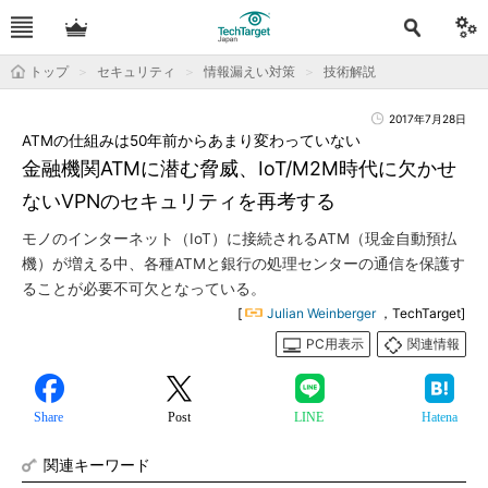
トップ
セキュリティ
情報漏えい対策
技術解説
2017年7月28日
ATMの仕組みは50年前からあまり変わっていない
金融機関ATMに潜む脅威、IoT/M2M時代に欠かせ
ないVPNのセキュリティを再考する
モノのインターネット（IoT）に接続されるATM（現金自動預払
機）が増える中、各種ATMと銀行の処理センターの通信を保護す
ることが必要不可欠となっている。
[
Julian Weinberger
，TechTarget]
PC用表示
関連情報
Share
Post
LINE
Hatena
関連キーワード