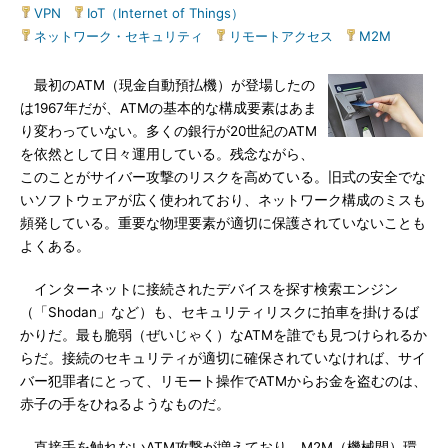
VPN
|
IoT（Internet of Things）
|
ネットワーク・セキュリティ
|
リモートアクセス
|
M2M
最初のATM（現金自動預払機）が登場したの
は1967年だが、ATMの基本的な構成要素はあま
り変わっていない。多くの銀行が20世紀のATM
を依然として日々運用している。残念ながら、
このことがサイバー攻撃のリスクを高めている。旧式の安全でな
いソフトウェアが広く使われており、ネットワーク構成のミスも
頻発している。重要な物理要素が適切に保護されていないことも
よくある。
インターネットに接続されたデバイスを探す検索エンジン
（「Shodan」など）も、セキュリティリスクに拍車を掛けるば
かりだ。最も脆弱（ぜいじゃく）なATMを誰でも見つけられるか
らだ。接続のセキュリティが適切に確保されていなければ、サイ
バー犯罪者にとって、リモート操作でATMからお金を盗むのは、
赤子の手をひねるようなものだ。
直接手を触れないATM攻撃が増えており、M2M（機械間）環