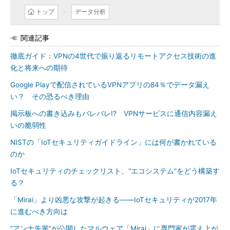
トップ
データ分析
関連記事
徹底ガイド：VPNの4世代で振り返るリモートアクセス技術の進
化と将来への期待
Google Playで配信されているVPNアプリの84％でデータ漏え
い？ その恐るべき理由
掲示板への書き込みもバレバレ!? VPNサービスに通信内容漏え
いの脆弱性
NISTの「IoTセキュリティガイドライン」には何が書かれている
のか
IoTセキュリティのチェックリスト、“エコシステム”をどう構築す
る？
「Mirai」より凶悪な攻撃が起きる――IoTセキュリティが2017年
に進むべき方向は
“アンナ先輩”が公開したマルウェア「Mirai」に専門家が震え上が