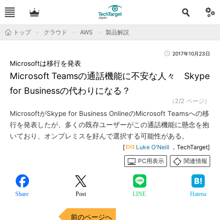
トップ
クラウド
AWS
製品解説
2017年10月23日
Microsoftは移行を発表
Microsoft Teamsの通話機能に不安な人々 Skype
for Businessの代わりになる？
（2/2 ページ）
MicrosoftがSkype for Business OnlineのMicrosoft Teamsへの移
行を発表したが、多くの既存ユーザーがこの通話機能に懸念を抱
いており、オンプレミスを好んで選択する可能性がある。
[
Luke O'Neill
，TechTarget]
PC用表示
関連情報
Share
Post
LINE
Hatena
前のページへ