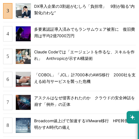
DX導入企業の3割超がむしろ「負担増」 9割が陥る“内
製化のわな”
多要素認証導入済みでもランサムウェア被害に 復旧費
用は平均2億7000万円
Claude Codeでは「エージェントを作るな、スキルを作
れ」 Anthropicが示すAI構築術
「COBOL」「JCL」計7000本のAWS移行 2000社を支
える給与サービスを襲った危機
アスクルはなぜ侵害されたのか クラウドの安全神話を
崩す「例外」の正体
Broadcom値上げで加速するVMware移行 HPE幹部が
明かすAI時代の備え