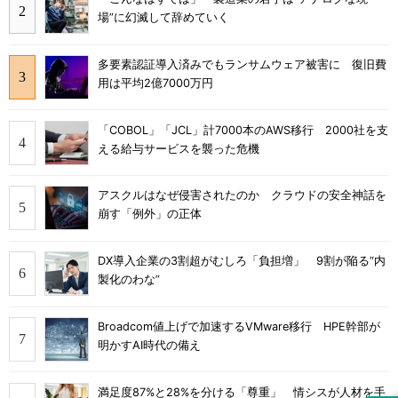
場”に幻滅して辞めていく
多要素認証導入済みでもランサムウェア被害に 復旧費
用は平均2億7000万円
「COBOL」「JCL」計7000本のAWS移行 2000社を支
える給与サービスを襲った危機
アスクルはなぜ侵害されたのか クラウドの安全神話を
崩す「例外」の正体
DX導入企業の3割超がむしろ「負担増」 9割が陥る“内
製化のわな”
Broadcom値上げで加速するVMware移行 HPE幹部が
明かすAI時代の備え
満足度87%と28%を分ける「尊重」 情シスが人材を手