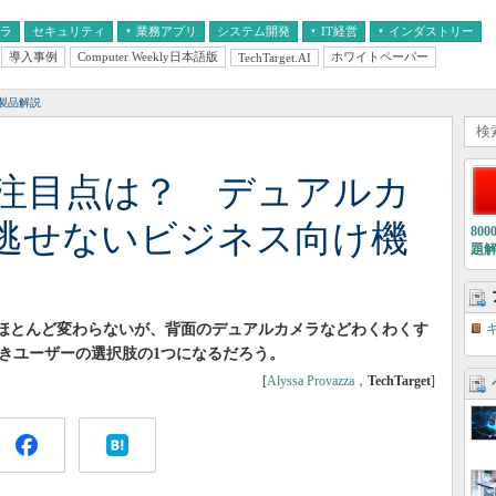
フラ
セキュリティ
業務アプリ
システム開発
IT経営
インダストリー
導入事例
Computer Weekly日本語版
ホワイトペーパー
TechTarget.AI
AI
経営とIT
医療IT
中堅・中小企業とIT
教育IT
製品解説
9」の注目点は？ デュアルカ
逃せないビジネス向け機
80
題
y S8」とほとんど変わらないが、背面のデュアルカメラなどわくわくす
き続きユーザーの選択肢の1つになるだろう。
[
Alyssa Provazza
，
TechTarget
]