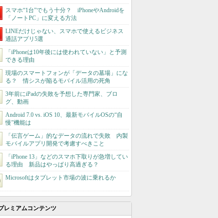
スマホ“1台”でもう十分？ iPhoneやAndroidを
「ノートPC」に変える方法
LINEだけじゃない、スマホで使えるビジネス
通話アプリ5選
「iPhoneは10年後には使われていない」と予測
できる理由
現場のスマートフォンが「データの墓場」にな
る？ 情シスが陥るモバイル活用の死角
3年前にiPadの失敗を予想した専門家、ブロ
グ、動画
Android 7.0 vs. iOS 10、最新モバイルOSの“自
慢”機能は
「伝言ゲーム」的なデータの流れで失敗 内製
モバイルアプリ開発で考慮すべきこと
「iPhone 13」などのスマホ下取りが急増してい
る理由 新品はやっぱり高過ぎる？
Microsoftはタブレット市場の波に乗れるか
プレミアムコンテンツ