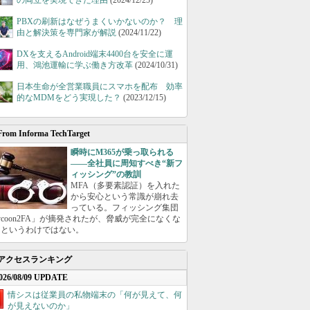
の両立を実現できた理由
(2024/12/25)
PBXの刷新はなぜうまくいかないのか？ 理
由と解決策を専門家が解説
(2024/11/22)
DXを支えるAndroid端末4400台を安全に運
用、鴻池運輸に学ぶ働き方改革
(2024/10/31)
日本生命が全営業職員にスマホを配布 効率
的なMDMをどう実現した？
(2023/12/15)
From Informa TechTarget
瞬時にM365が乗っ取られる
――全社員に周知すべき“新フ
ィッシング”の教訓
MFA（多要素認証）を入れた
から安心という常識が崩れ去
っている。フィッシング集団
ycoon2FA」が摘発されたが、脅威が完全になくな
たというわけではない。
アクセスランキング
026/08/09 UPDATE
情シスは従業員の私物端末の「何が見えて、何
が見えないのか」