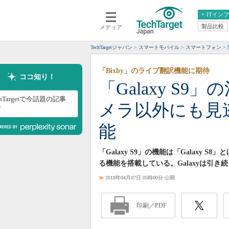
ITイン
製品比較
メディア
クラウド
エンタープライズ
ERP
仮想化
TechTargetジャパン
スマートモバイル
スマートフォン
データ分析
サーバ＆ストレージ
「Bixby」のライブ翻訳機能に期待
CX
スマートモバイル
ココ知り！
「Galaxy S
情報系システム
ネットワーク
chTargetで今話題の記事
メラ以外にも見
システム運用管理
？
能
「Galaxy S9」の機能は「Galax
る機能を搭載している。Galaxyは引
≫
2018年04月07日 05時00分 公開
印刷／PDF