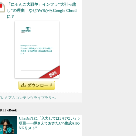
「にゃんこ大戦争」インフラ“大引っ越
し”の理由 なぜAWSからGoogle Cloud
に？
ダウンロード
 プレミアムコンテンツライブラリへ
＠IT eBook
ChatGPTに「入力してはいけない」5
項目――押さえておきたい“生成AIの
NGリスト”