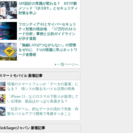
API設計の常識が変わる？ HTTP新
メソッド「QUERY」とセキュリティ
対策を学ぶ
フロンティアAIとサイバーセキュリ
ティ対策の現在地 「17万行のAIコ
ード分析」事例と公的ガイドライン
が示す道筋
「無線LANがつながらない」の苦情
をゼロに 3つの現場に学ぶネットワ
ーク改善術
»
一覧ページへ
スマートモバイル 新着記事
現場のスマートフォンが「データの墓場」に
なる？ 情シスが陥るモバイル活用の死角
「iPhone 13」などのスマホ下取りが急増して
いる理由 新品はやっぱり高過ぎる？
「伝言ゲーム」的なデータの流れで失敗 内
製モバイルアプリ開発で考慮すべきこと
TechTargetジャパン 新着記事