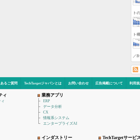
トの
ト構
／B
くあるご質問
TechTargetジャパンとは
お問い合わせ
広告掲載について
利用規
ティ
業務アプリ
ティ
ERP
データ分析
CX
情報系システム
エンタープライズAI
インダストリー
TechTargetサービ