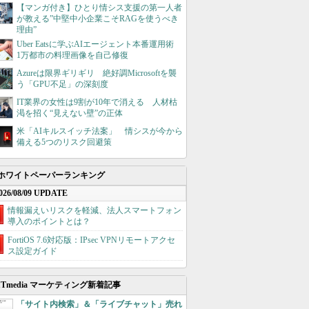
【マンガ付き】ひとり情シス支援の第一人者
が教える”中堅中小企業こそRAGを使うべき
理由”
Uber Eatsに学ぶAIエージェント本番運用術
1万都市の料理画像を自己修復
Azureは限界ギリギリ 絶好調Microsoftを襲
う「GPU不足」の深刻度
IT業界の女性は9割が10年で消える 人材枯
渇を招く“見えない壁”の正体
米「AIキルスイッチ法案」 情シスが今から
備える5つのリスク回避策
ホワイトペーパーランキング
026/08/09 UPDATE
情報漏えいリスクを軽減、法人スマートフォン
導入のポイントとは？
FortiOS 7.6対応版：IPsec VPNリモートアクセ
ス設定ガイド
ITmedia マーケティング新着記事
「サイト内検索」＆「ライブチャット」売れ