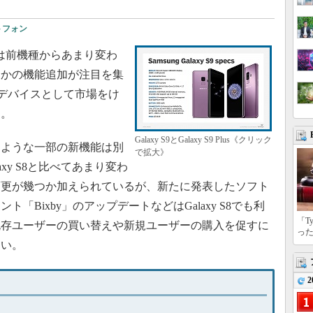
トフォン
xy S9」は前機種からあまり変わ
つかの機能追加が注目を集
主力デバイスとして市場をけ
る。
Galaxy S9とGalaxy S9 Plus《クリック
ような一部の新機能は別
で拡大》
laxy S8と比べてあまり変わ
変更が幾つか加えられているが、新たに発表したソフト
「Bixby」のアップデートなどはGalaxy S8でも利
「T
既存ユーザーの買い替えや新規ユーザーの購入を促すに
っ
ない。
2