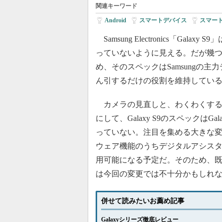
関連キーワード
Android
|
スマートデバイス
|
スマー
Samsung Electronics「Gala
っていないように見える。だが幾
め、そのスペックはSamsungの
ん引するだけの役割を維持してい
カメラの見直しと、わくわくする
にして、Galaxy S9のスペックはGa
っていない。注目を集める大きな
ウェア機能のうちデジタルアシスタント
用可能になる予定だ。そのため、
は今回の変更では不十分かもしれ
併せて読みたいお薦め記事
Galaxyシリーズ徹底レビュー