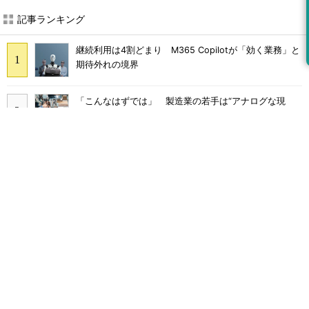
記事ランキング
継続利用は4割どまり M365 Copilotが「効く業務」と
期待外れの境界
「こんなはずでは」 製造業の若手は“アナログな現
場”に幻滅して辞めていく
DX導入企業の3割超がむしろ「負担増」 9割が陥る“内
製化のわな”
多要素認証導入済みでもランサムウェア被害に 復旧費
用は平均2億7000万円
Claude Codeでは「エージェントを作るな、スキルを作
れ」 Anthropicが示すAI構築術
「COBOL」「JCL」計7000本のAWS移行 2000社を支