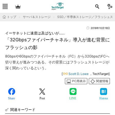
トップ
サーバ＆ストレージ
SSD／半導体ストレージ／フラッシュス
2018年10月19日
イーサネットに速度は及ばないが……
「32Gbpsファイバーチャネル」導入が進む背景に
フラッシュの影
8Gbpsや6Gbpsのファイバーチャネル（FC）から32GbpsのFCへ
切り替えが進みつつある。その背景にはフラッシュストレージが
深く関わっているという。
[
Scott D. Lowe
，TechTarget]
PC用表示
関連情報
Share
Post
LINE
Hatena
関連キーワード