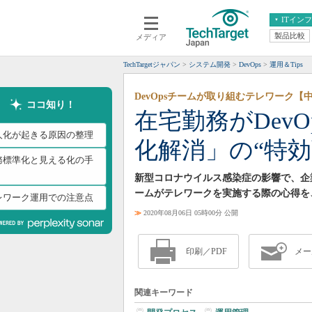
ITイン
製品比較
メディア
クラウド
エンタープライズ
ERP
仮想化
TechTargetジャパン
システム開発
DevOps
運用＆Tips
データ分析
サーバ＆ストレージ
DevOpsチームが取り組むテレワーク【
CX
スマートモバイル
ココ知り！
在宅勤務がDev
情報系システム
ネットワーク
人化が起きる原因の整理
化解消」の“特効
システム運用管理
務標準化と見える化の手
新型コロナウイルス感染症の影響で、企業の
ームがテレワークを実施する際の心得を
レワーク運用での注意点
≫
2020年08月06日 05時00分 公開
印刷／PDF
メー
関連キーワード