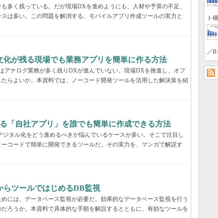
今も多く残っている。だが現場DXを進めようにも、人材や予算の不足、
ースは多い。この問題を解消する、モバイルアプリ作成ツールの実力と
ト構
／B
文化が残る現場でも業務アプリを簡単に作る方法
はアナログ業務が多く残りDXが進んでいない。現場DXを推進し、オフ
したらよいか。本資料では、ノーコード開発ツールを活用した解決策を紹
する「自社アプリ」を誰でも簡単に作成できる方法
デジタル化をどう進めるべきか悩んでいるケースが多い。そこで注目し
ノーコードで簡単に開発できるツールだ。その実力を、マンガで解説す
からツールではじめるDB監視
ためには、データベース監視が必要だ。効果的なデータベース監視を行う
のだろうか。本資料で具体的な手順を解説するとともに、有効なツールを