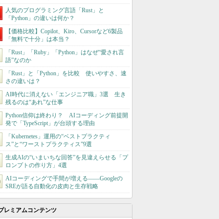
人気のプログラミング言語「Rust」と
「Python」の違いは何か？
【価格比較】Copilot、Kiro、Cursorなど6製品
「無料で十分」は本当？
「Rust」「Ruby」「Python」はなぜ“愛され言
語”なのか
「Rust」と「Python」を比較 使いやすさ、速
さの違いは？
AI時代に消えない「エンジニア職」3選 生き
残るのは“あれ”な仕事
Python信仰は終わり？ AIコーディング前提開
発で「TypeScript」が台頭する理由
「Kubernetes」運用の“ベストプラクティ
ス”と“ワーストプラクティス”9選
生成AIの“いまいちな回答”を見違えらせる「プ
ロンプトの作り方」4選
AIコーディングで手間が増える――Googleの
SREが語る自動化の皮肉と生存戦略
プレミアムコンテンツ