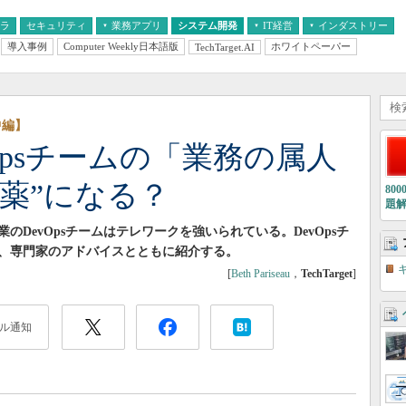
フラ
セキュリティ
業務アプリ
システム開発
IT経営
インダストリー
導入事例
Computer Weekly日本語版
ホワイトペーパー
TechTarget.AI
AI
経営とIT
医療IT
中堅・中小企業とIT
教育IT
中編】
Opsチームの「業務の属人
薬”になる？
80
題
DevOpsチームはテレワークを強いられている。DevOpsチ
、専門家のアドバイスとともに紹介する。
[
Beth Pariseau
，
TechTarget
]
ル通知