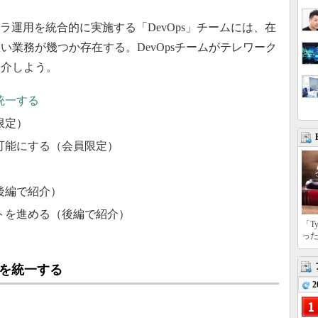
運用を統合的に実施する「DevOps」チームには、在
業務が幾つか存在する。DevOpsチームがテレワーク
紹介しよう。
統一する
限定）
可能にする（会員限定）
）
後編で紹介）
トを進める（後編で紹介）
「T
っ
ルを統一する
2