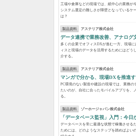
工場や倉庫などの現場では、紙中心の業務が
システム選定の難しさが障壁となっているケ
は？
製品資料
アステリア株式会社
データ連携で業務改善、アナログ
多くの企業でオフィスDXが進む一方、現場に
ィスと現場のデータを活用するためにはどう
介する。
製品資料
アステリア株式会社
マンガで分かる、現場DXを推進
PC環境のない製造や建設の現場では、業務の
たいのが、自社に合ったモバイルアプリを、
る。
製品資料
ゾーホージャパン株式会社
「データベース監視」入門：今日
データベースを常に最適な状態で稼働させる
ためには、どのようなステップを踏めばよい