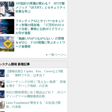
API設計の常識が変わる？ HTTP新
メソッド「QUERY」とセキュリティ
対策を学ぶ
フロンティアAIとサイバーセキュリ
ティ対策の現在地 「17万行のAIコ
ード分析」事例と公的ガイドライン
が示す道筋
「無線LANがつながらない」の苦情
をゼロに 3つの現場に学ぶネットワ
ーク改善術
»
一覧ページへ
システム開発 新着記事
【価格比較】Copilot、Kiro、Cursorなど6製
品 「無料で十分」は本当？
AIコーディングが招く“見えない負債” 現場
を壊す「デバッグ地獄」の正体
自社の開発環境に合う製品はどれ？ AIコー
ディングツール機能徹底比較
Linux Foundationが警告する「AI丸投げ開
発」の末路