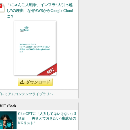
「にゃんこ大戦争」インフラ“大引っ越
し”の理由 なぜAWSからGoogle Cloud
に？
ダウンロード
 プレミアムコンテンツライブラリへ
＠IT eBook
ChatGPTに「入力してはいけない」5
項目――押さえておきたい“生成AIの
NGリスト”