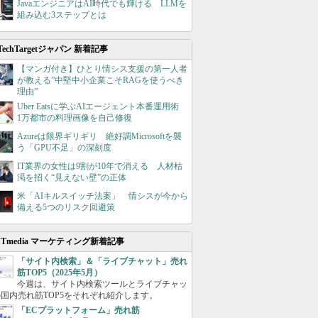
JavaエンジニアはAI時代でも輝ける LLMを
組み込む3ステップとは
TechTargetジャパン 新着記事
【マンガ付き】ひとり情シス支援の第一人者
が教える”中堅中小企業こそRAGを使うべき
理由”
Uber Eatsに学ぶAIエージェント本番運用術
1万都市の料理画像を自己修復
Azureは限界ギリギリ 絶好調Microsoftを襲
う「GPU不足」の深刻度
IT業界の女性は9割が10年で消える 人材枯
渇を招く“見えない壁”の正体
米「AIキルスイッチ法案」 情シスが今から
備える5つのリスク回避策
ITmedia マーケティング新着記事
「サイト内検索」＆「ライブチャット」売れ
筋TOP5（2025年5月）
今週は、サイト内検索ツールとライブチャッ
国内売れ筋TOP5をそれぞれ紹介します。
「ECプラットフォーム」売れ筋