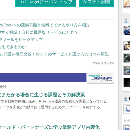
TechTargetジャパン トップ
システム開発
dやExcelへの変換手順と無料でできるやり方を紹介
りやすく解説！自社に最適なサービスはどれ？
管理ツールをピックアップ
で活用できるのか
テム17選を徹底比較！おすすめサービスと選び方のコツを解説
会社
の環境にまたがる場合に生じる課題とその解決策
ド戦略の採用が進み、Kubernetes運用の複雑化が課題となっている。
スタとデータを安全かつ効率的に運用するためのアプローチを紹介する。
トの
フィールド・パートナーズに学ぶ業務アプリ内製化