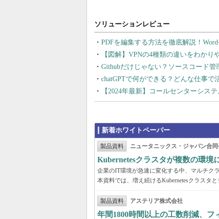
PDFを編集する方法を徹底解説！Wor
【図解】VPNの4種類の違いをわか
Githubだけじゃない？ソースコード
chatGPTで何ができる？どんな仕事
【2024年最新】コールセンターシス
新着ホワイトペーパー
製品資料
ニュータニックス・ジャパン合同
Kubernetesクラスタが複数
企業のIT環境が急速に変化する中、マルチクラウ
本資料では、増え続けるKubernetesクラ
製品資料
アステリア株式会社
年間1800時間以上の工数削減、