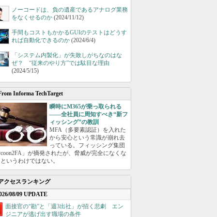
ノーコードは、負の遺産であるアナログ業務
をなくせるのか
(2024/11/12)
手間もコストもかかるGUIのテストはどうす
れば自動化できるのか
(2024/6/4)
「システム内製化」が失敗しがちなのはな
ぜ？ “従来のやり方”では駄目な理由
(2024/5/15)
From Informa TechTarget
瞬時にM365が乗っ取られる
――全社員に周知すべき“新フ
ィッシング”の教訓
MFA（多要素認証）を入れた
から安心という常識が崩れ去
っている。フィッシング集団
ycoon2FA」が摘発されたが、脅威が完全になくな
たというわけではない。
アクセスランキング
026/08/09 UPDATE
面接官の“勘”と「週3出社」が招く悲劇 エン
ジニアが逃げ出す職場の条件