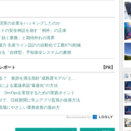
レポート
【PR】
いる？ 進捗を測る指針“成熟度モデル”と...
携による稟議承認“爆速化”の方法
DevOpsを実現するための実践ポイント
分で、日経新聞に学ぶアプリ監視の改善方法
か？ 現場にやさしい業務改善の進め方
Recommended by