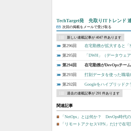
TechTarget発 先取りITトレンド
次回の掲載をメールで受け取る
新しい連載記事が 4047 件あります
296
在宅勤務が拡大すると「S
295
「DWH」（データウェ
294
在宅勤務がDevOpsチ
293
打刻データを使った職場
292
Googleをハイブリッド
過去の連載記事が 291 件あります
関連記事
「NetOps」とは何か？ DevOps
「リモートアクセスVPN」だけで在