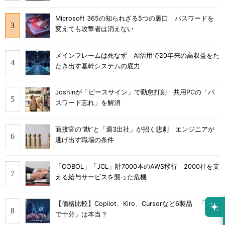
Microsoft 365の知られざる5つの裏口 パスワードを
変えても攻撃者は消えない
メインフレームは死なず AI活用で20年来の高収益をた
たき出す基幹システムの底力
Joshinが「ピースサイン」で勤怠打刻 共用PCの「パ
スワード忘れ」を解消
面接官の“勘”と「週3出社」が招く悲劇 エンジニアが
逃げ出す職場の条件
「COBOL」「JCL」計7000本のAWS移行 2000社を支
える給与サービスを襲った危機
【価格比較】Copilot、Kiro、Cursorなど6製品 「無料
で十分」は本当？