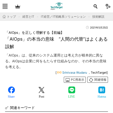
トップ
経営とIT
IT経営／IT戦略系ソリューション
技術解説
2021年5月25日
「AIOps」を正しく理解する【前編】
「AIOps」の本当の意味 “人間の代替”はよくある
誤解
「AIOps」は、従来のシステム運用とは考え方が根本的に異な
る。AIOpsは企業に何をもたらす仕組みなのか、その本当の意味
を考える。
[
Srinivasa Wudaru
，TechTarget]
PC用表示
関連情報
Share
Post
LINE
Hatena
関連キーワード