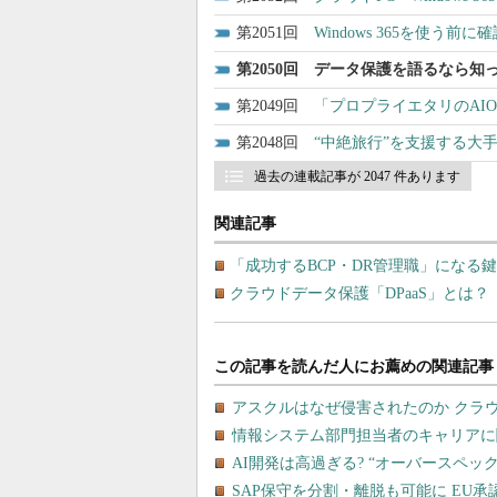
2051
Windows 365を使う前に
2050
データ保護を語るなら知っ
2049
「プロプライエタリのAI
2048
“中絶旅行”を支援する大
過去の連載記事が 2047 件あります
関連記事
「成功するBCP・DR管理職」になる
クラウドデータ保護「DPaaS」とは