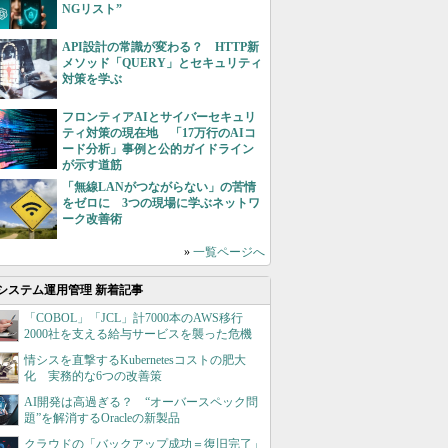
NGリスト”
API設計の常識が変わる？ HTTP新
メソッド「QUERY」とセキュリティ
対策を学ぶ
フロンティアAIとサイバーセキュリ
ティ対策の現在地 「17万行のAIコ
ード分析」事例と公的ガイドライン
が示す道筋
「無線LANがつながらない」の苦情
をゼロに 3つの現場に学ぶネットワ
ーク改善術
»
一覧ページへ
システム運用管理 新着記事
「COBOL」「JCL」計7000本のAWS移行
2000社を支える給与サービスを襲った危機
情シスを直撃するKubernetesコストの肥大
化 実務的な6つの改善策
AI開発は高過ぎる？ “オーバースペック問
題”を解消するOracleの新製品
クラウドの「バックアップ成功＝復旧完了」