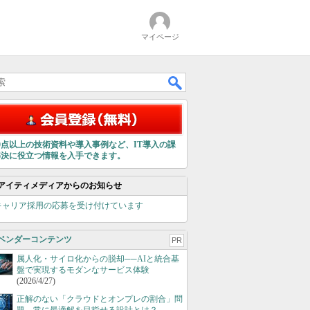
マイページ
00点以上の技術資料や導入事例など、IT導入の課
解決に役立つ情報を入手できます。
アイティメディアからのお知らせ
キャリア採用の応募を受け付けています
ベンダーコンテンツ
PR
属人化・サイロ化からの脱却──AIと統合基
盤で実現するモダンなサービス体験
(2026/4/27)
正解のない「クラウドとオンプレの割合」問