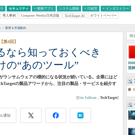
フラ
セキュリティ
業務アプリ
システム開発
IT経営
インダストリー
導入事例
Computer Weekly日本語版
ホワイトペーパー
TechTarget.AI
AI
経営とIT
医療IT
中堅・中小企業とIT
教育IT
ト
業界＆市場動向
【第4回】
るなら知っておくべき
けの“あのツール”
80
題
がランサムウェアの標的になる状況が続いている。企業にはど
hTargetの製品アワードから、注目の製品・サービスを紹介す
[
Erin Sullivan
，
TechTarget
]
ル通知