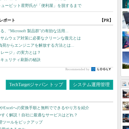
レポート
【PR】
icrosoft 製品群”の有効な活用...
ンサムウェア対策に必要なクリーンな復元とは
運用負荷からエンジニアを解放する方法とは...
トレージ」の実力とは？
セキュリティ刷新の秘訣
Recommended by
TechTargetジャパン トップ
システム運用管理
dやExcelへの変換手順と無料でできるやり方を紹介
りやすく解説！自社に最適なサービスはどれ？
管理ツールをピックアップ