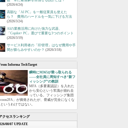
題 常に最適解を目指せる設計とは？
(2026/4/24)
高額な「AI PC」を一般従業員も使えた
ら？ 費用のハードルを一気に下げる方法
(2026/3/24)
AIの業務活用に向けた強力な武器、
「Copilot+ PC」選びで重要な3つのポイント
(2026/3/19)
サービス利用者の「ID管理」はなぜ費用や手
間が膨らみやすいのか？
(2026/3/18)
From Informa TechTarget
瞬時にM365が乗っ取られる
――全社員に周知すべき“新フ
ィッシング”の教訓
MFA（多要素認証）を入れた
から安心という常識が崩れ去
っている。フィッシング集団
ycoon2FA」が摘発されたが、脅威が完全になくな
たというわけではない。
アクセスランキング
026/08/07 UPDATE