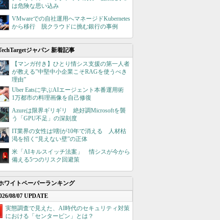
は危険な思い込み
VMwareでの自社運用へマネージドKubernetes
から移行 脱クラウドに挑む銀行の事例
TechTargetジャパン 新着記事
【マンガ付き】ひとり情シス支援の第一人者
が教える”中堅中小企業こそRAGを使うべき
理由”
Uber Eatsに学ぶAIエージェント本番運用術
1万都市の料理画像を自己修復
Azureは限界ギリギリ 絶好調Microsoftを襲
う「GPU不足」の深刻度
IT業界の女性は9割が10年で消える 人材枯
渇を招く“見えない壁”の正体
米「AIキルスイッチ法案」 情シスが今から
備える5つのリスク回避策
ホワイトペーパーランキング
026/08/07 UPDATE
実態調査で見えた、AI時代のセキュリティ対策
における「センターピン」とは？