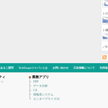
トの
ト構
／B
くあるご質問
TechTargetジャパンとは
お問い合わせ
広告掲載について
利用規
ティ
業務アプリ
ティ
ERP
データ分析
CX
情報系システム
エンタープライズAI