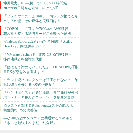
沖縄電力、Notes脱却で年1万5000時間減
kintone市民開発を安全に広げた6手
「プレイヤーのまま20年」 情シスが抱えるキ
ャリアの壁、その正体と突破口は？
「COBOL」「JCL」計7000本のAWS移行
2000社を支える給与サービスを襲った危機
Windows Server 2025移行の“超難関”「Active
Directory」問題解決ガイド
「VMware vSphere 8」難民に迫る“最後通告”
移行地獄と料金増の代償
「僕はもう諦めていました」 DUNLOPの手順
書DXが息を吹き返すまで
クラウド資格コレクターは評価されない？ 年
収1000万を分ける“OSの理解度”
「ひとり情シス」が急に退職 専門商社が外部
パートナーと挑んだネットワーク刷新の裏側
情シスを直撃するKubernetesコストの肥大化
実務的な6つの改善策
年収700万超エンジニアに共通するスキルと
「もっと勉強すべきだった分野」