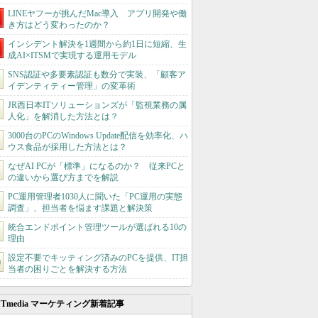
LINEヤフーが挑んだMac導入 アプリ開発や働
き方はどう変わったのか？
インシデント解決を1週間から約1日に短縮、生
成AI×ITSMで実現する運用モデル
SNS認証や多要素認証も数分で実装、「顧客ア
イデンティティー管理」の変革術
JR西日本ITソリューションズが「監視業務の属
人化」を解消した方法とは？
3000台のPCのWindows Update配信を効率化、ハ
ウス食品が採用した方法とは？
なぜAI PCが「標準」になるのか？ 従来PCと
の違いから選び方までを解説
PC運用管理者1030人に聞いた「PC運用の実態
調査」、担当者を悩ます課題と解決策
統合エンドポイント管理ツールが選ばれる10の
理由
設定不要でキッティング済みのPCを提供、IT担
当者の困りごとを解決する方法
ITmedia マーケティング新着記事