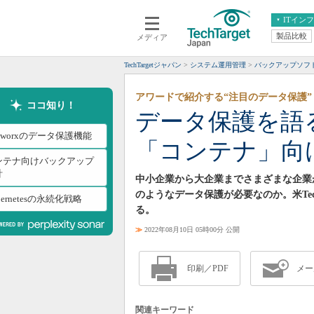
ITイン
製品比較
メディア
クラウド
エンタープライズ
ERP
仮想化
TechTargetジャパン
システム運用管理
バックアップソフ
データ分析
サーバ＆ストレージ
アワードで紹介する“注目のデータ保護”
CX
スマートモバイル
ココ知り！
データ保護を語
情報系システム
ネットワーク
rtworxのデータ保護機能
「コンテナ」向
システム運用管理
ンテナ向けバックアップ
計
中小企業から大企業までさまざまな企業
のようなデータ保護が必要なのか。米Tec
bernetesの永続化戦略
る。
≫
2022年08月10日 05時00分 公開
印刷／PDF
メー
関連キーワード