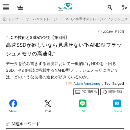
トップ
サーバ＆ストレージ
SSD／半導体ストレージ／フラッシュス
2023年1月30日
TLCの技術とSSDの今後【第3回】
高速SSDが欲しいなら見逃せない“NAND型フラッ
シュメモリの高速化”
データを読み書きする速度において一般的にはHDDを上回る
SSD。その内部に搭載するNAND型フラッシュメモリにおいて
は、どのような技術の進化が起きているのか。
[
Adam Armstrong
，TechTarget]
PC用表示
関連情報
Share
Post
LINE
Hatena
関連キーワード