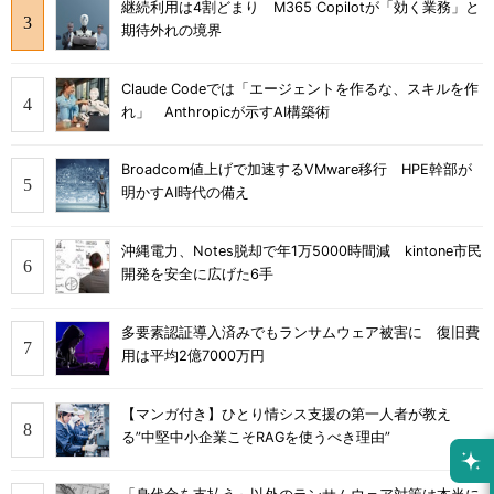
継続利用は4割どまり M365 Copilotが「効く業務」と
期待外れの境界
Claude Codeでは「エージェントを作るな、スキルを作
れ」 Anthropicが示すAI構築術
Broadcom値上げで加速するVMware移行 HPE幹部が
明かすAI時代の備え
沖縄電力、Notes脱却で年1万5000時間減 kintone市民
開発を安全に広げた6手
多要素認証導入済みでもランサムウェア被害に 復旧費
用は平均2億7000万円
【マンガ付き】ひとり情シス支援の第一人者が教え
る”中堅中小企業こそRAGを使うべき理由”