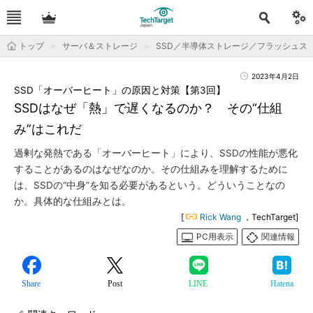
トップ
サーバ＆ストレージ
SSD／半導体ストレージ／フラッシュス
2023年4月2日
SSD「オーバーヒート」の原因と対策【第3回】
SSDはなぜ「熱」で遅くなるのか？ その“仕組
み”はこれだ
過剰な発熱である「オーバーヒート」により、SSDの性能が悪化
することがあるのはなぜなのか。その仕組みを理解するために
は、SSDの“中身”を知る必要があるという。どういうことなの
か。具体的な仕組みとは。
[
Rick Wang
，TechTarget]
PC用表示
関連情報
Share
Post
LINE
Hatena