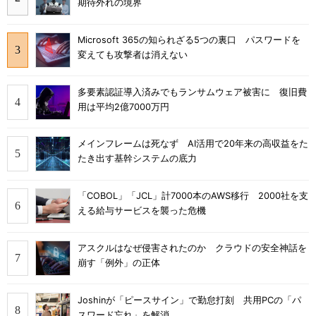
期待外れの境界
Microsoft 365の知られざる5つの裏口 パスワードを
変えても攻撃者は消えない
多要素認証導入済みでもランサムウェア被害に 復旧費
用は平均2億7000万円
メインフレームは死なず AI活用で20年来の高収益をた
たき出す基幹システムの底力
「COBOL」「JCL」計7000本のAWS移行 2000社を支
える給与サービスを襲った危機
アスクルはなぜ侵害されたのか クラウドの安全神話を
崩す「例外」の正体
Joshinが「ピースサイン」で勤怠打刻 共用PCの「パ
スワード忘れ」を解消