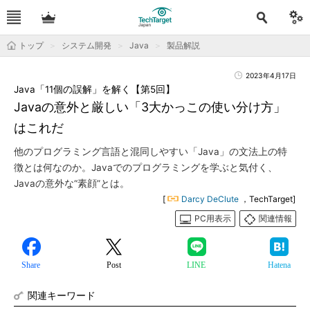
トップ
システム開発
Java
製品解説
2023年4月17日
Java「11個の誤解」を解く【第5回】
Javaの意外と厳しい「3大かっこの使い分け方」
はこれだ
他のプログラミング言語と混同しやすい「Java」の文法上の特
徴とは何なのか。Javaでのプログラミングを学ぶと気付く、
Javaの意外な“素顔”とは。
[
Darcy DeClute
，TechTarget]
PC用表示
関連情報
Share
Post
LINE
Hatena
関連キーワード