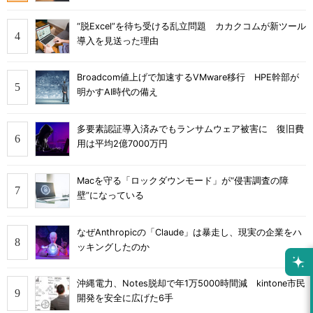
“脱Excel”を待ち受ける乱立問題 カカクコムが新ツール
導入を見送った理由
Broadcom値上げで加速するVMware移行 HPE幹部が
明かすAI時代の備え
多要素認証導入済みでもランサムウェア被害に 復旧費
用は平均2億7000万円
Macを守る「ロックダウンモード」が“侵害調査の障
壁”になっている
なぜAnthropicの「Claude」は暴走し、現実の企業をハ
ッキングしたのか
沖縄電力、Notes脱却で年1万5000時間減 kintone市民
開発を安全に広げた6手